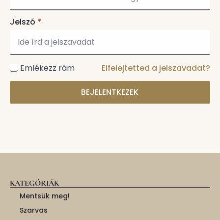
Jelszó
*
Emlékezz rám
Elfelejtetted a jelszavadat?
BEJELENTKEZEK
KATEGÓRIÁK
Mentsük meg!
Szarvas