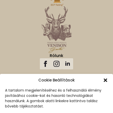
Rólunk
Cookie Beállítások
A tartalom megjelenítéséhez és a felhasználói élmény
Vissza A Tetejére
javításához cookie-kat és hasonló technológiákat
használunk. A gombok alatti linkekre kattintva találsz
Biztonságos vásárlás
100% biztosított SSL kapcsolat
bővebb tájékoztatást.