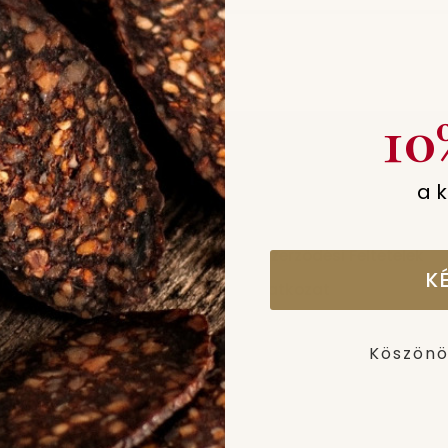
10
a 
SÉGED?
JOGI RÉSZ
isongusto.com
Adatkezelési Tájékoztató
Általános Szerződési Feltételek
K
Cookie Nyilatkozat
Impresszum
Köszönö
Online Elállás