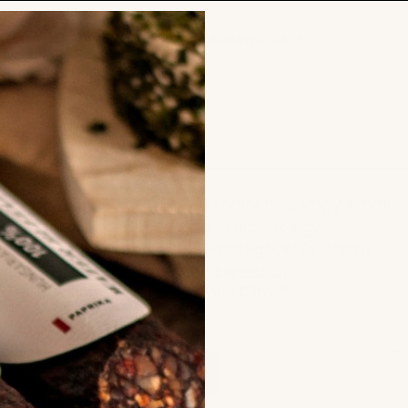
Főoldal
Shop
Kategóriák
Elfelejtett jelszó? A felhasználói név, vagy email
cím megadását követően küldünk egy
hivatkozást, amelynek segítségével új jelszót
lehet létrehozni email-en keresztül.
Kötelező
Felhasználónév Vagy E-Mail Cím
*
ÚJ JELSZÓ IGÉNYLÉSE