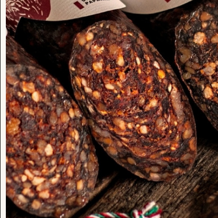
KATEGÓRIÁK
SEGÍTSÉGRE VAN SZÜK
Írj Emailt: wecare@ven
Mentsük meg!
Szarvas
Angus Marha
Őz
Ajándékdobozok
Minden Ínyencség