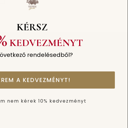
KÉRSZ
%
KEDVEZMÉNYT
következő rendelésedből?
ÉREM A KEDVEZMÉNYT!
m nem kérek 10% kedvezményt
Rólunk