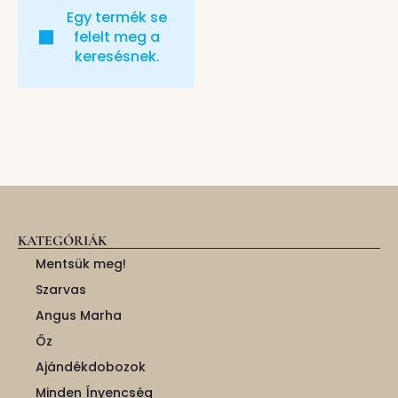
Egy termék se
felelt meg a
keresésnek.
KATEGÓRIÁK
Mentsük meg!
Szarvas
Angus Marha
Őz
Ajándékdobozok
Minden Ínyencség