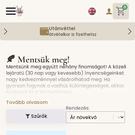
0
Utánvéttel
átvételkor is fizethetsz
🍂 Mentsük meg!
Mentsünk meg együtt néhány finomságot! A közeli
lejáratú (30 nap vagy kevesebb) ínyencségeinket
nagy kedvezménnyel vásárolhatod meg. Ha
gyorsan fogynak a vadhús különlegességek, akkor
érdemes itt is körbenézned.
Tovább olvasom
Rendezés:
[all] Sorting
Sort content
Szűrők