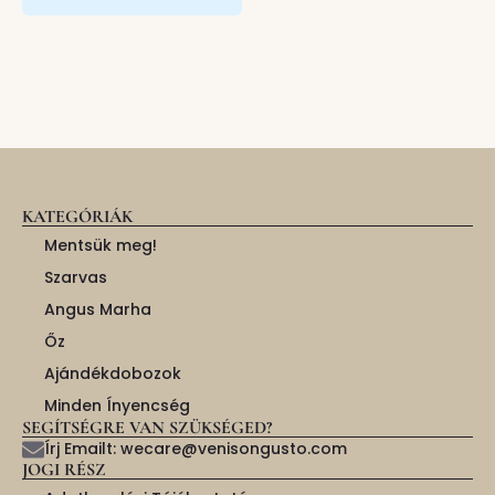
KATEGÓRIÁK
Mentsük meg!
Szarvas
Angus Marha
Őz
Ajándékdobozok
Minden Ínyencség
SEGÍTSÉGRE VAN SZÜKSÉGED?
Írj Emailt: wecare@venisongusto.com
JOGI RÉSZ