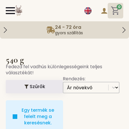
0
24 - 72 óra
gyors szállítás
540 g
Fedezd fel vadhús különlegességeink teljes
választékát!
Rendezés:
[all] Sorting
Sort content
Szűrők
Egy termék se
felelt meg a
keresésnek.