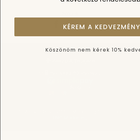
Rólunk
KÉREM A KEDVEZMÉNY
Köszönöm nem kérek 10% ked
Vissza A Tetejére
Biztonságos vásárlás
100% biztosított SSL kapcsolat
© Venison Gusto 2026 - Minden jog fenntartva
UNQ Marketing