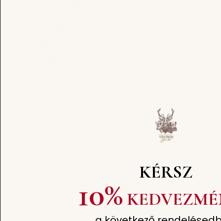
Adatkezelési Tájékoztató
Általános Szerződési Feltételek
Cookie Nyilatkozat
Impresszum
Online Elállás
KÉRSZ
10%
KEDVEZMÉ
a következő rendelésedb