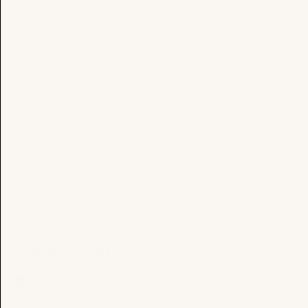
KATEGÓRIÁK
Mentsük meg!
Szarvas
Angus Marha
Őz
Ajándékdobozok
Minden Ínyencség
SEGÍTSÉGRE VAN SZÜKSÉGED?
Írj Emailt: wecare@venisongusto.com
JOGI RÉSZ