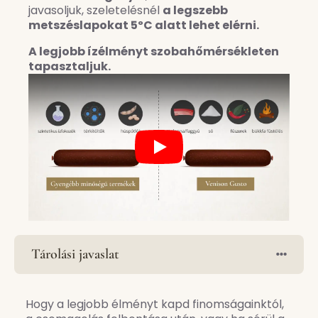
javasoljuk, szeletelésnél
a legszebb
metszéslapokat 5ºC alatt lehet elérni.
A legjobb ízélményt szobahőmérsékleten
tapasztaljuk.
Play
Tárolási javaslat
Hogy a legjobb élményt kapd finomságainktól,