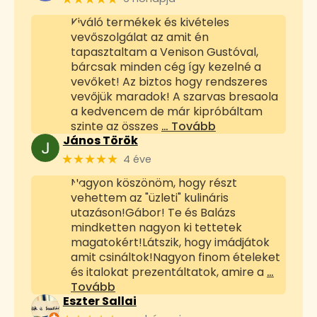
Kiváló termékek és kivételes
vevőszolgálat az amit én
tapasztaltam a Venison Gustóval,
bárcsak minden cég így kezelné a
vevőket! Az biztos hogy rendszeres
vevőjük maradok! A szarvas bresaola
a kedvencem de már kipróbáltam
szinte az összes
… Tovább
János Török
★★★★★
4 éve
Nagyon köszönöm, hogy részt
vehettem az "üzleti" kulináris
utazáson!Gábor! Te és Balázs
mindketten nagyon ki tettetek
magatokért!Látszik, hogy imádjátok
amit csináltok!Nagyon finom ételeket
és italokat prezentáltatok, amire a
…
Tovább
Eszter Sallai