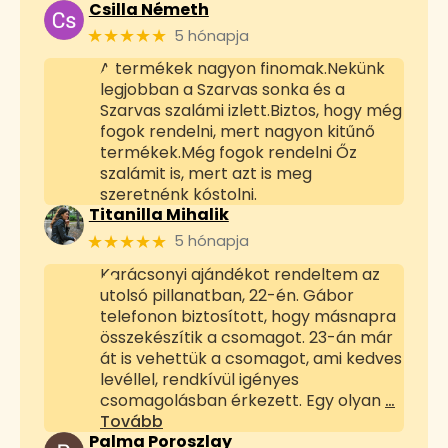
Csilla Németh
★★★★★
5 hónapja
A termékek nagyon finomak.Nekünk
legjobban a Szarvas sonka és a
Szarvas szalámi izlett.Biztos, hogy még
fogok rendelni, mert nagyon kitűnő
termékek.Még fogok rendelni Őz
szalámit is, mert azt is meg
szeretnénk kóstolni.
Titanilla Mihalik
★★★★★
5 hónapja
Karácsonyi ajándékot rendeltem az
utolsó pillanatban, 22-én. Gábor
telefonon biztosított, hogy másnapra
összekészítik a csomagot. 23-án már
át is vehettük a csomagot, ami kedves
levéllel, rendkívül igényes
csomagolásban érkezett. Egy olyan
…
Tovább
Palma Poroszlay