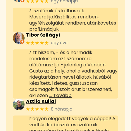
★★★★★
egy hónapja
A szalámik és kolbàszok
Maseratija.Kiszállítàs rendben,
ügyfélszolgálat rendben, utánkövetés
profi.Imádjuk
Tibor Szilágyi
★★★★★
egy éve
Azt hiszem, - és a harmadik
rendelésem ezt számomra
alátámasztja - jelenleg a Venison
Gusto az a hely, ahol a vadhúsból vagy
ridegtartáson nevel állatok húsából
készített, ízletes, gusztusosan
csomagolt füstölt árut brszerezheti,
aki ezen
… Tovább
Attila Kullai
★★★★★
8 hónapja
Nagyon elégedett vagyok a céggel! A
vadhús kolbászok és szalámik
egyszerűen fantasztikusak – kiváló