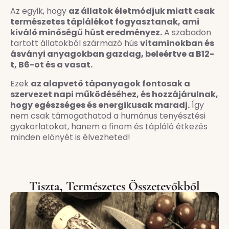
Az egyik, hogy
az állatok életmódjuk miatt csak
természetes táplálékot fogyasztanak, ami
kiváló minőségű húst eredményez.
A szabadon
tartott állatokból származó hús
vitaminokban és
ásványi anyagokban gazdag, beleértve a B12-
t, B6-ot és a vasat.
Ezek
az alapvető tápanyagok fontosak a
szervezet napi működéséhez, és hozzájárulnak,
hogy egészséges és energikusak maradj.
Így
nem csak támogathatod a humánus tenyésztési
gyakorlatokat, hanem a finom és tápláló étkezés
minden előnyét is élvezheted!
Tiszta, Természetes Összetevőkből