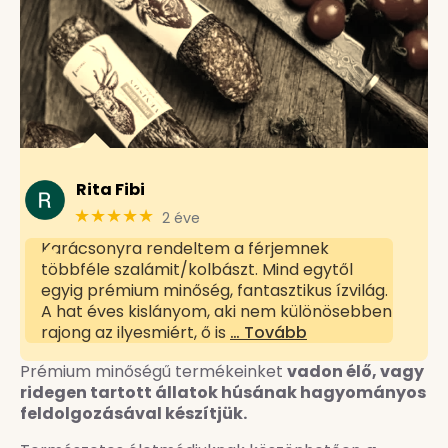
Rita Fibi
★★★★★
2 éve
Karácsonyra rendeltem a férjemnek
többféle szalámit/kolbászt. Mind egytől
egyig prémium minőség, fantasztikus ízvilág.
A hat éves kislányom, aki nem különösebben
rajong az ilyesmiért, ő is
… Tovább
Prémium minőségű termékeinket
vadon élő, vagy
ridegen tartott állatok húsának hagyományos
feldolgozásával készítjük.