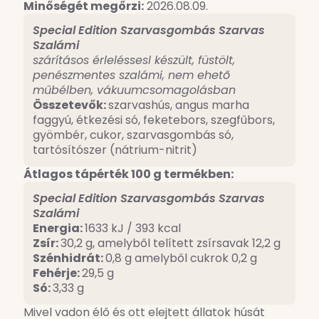
Minőségét megőrzi:
2026.08.09.
Special Edition Szarvasgombás Szarvas
Szalámi
szárításos érleléssesl készült, füstölt,
penészmentes szalámi, nem ehető
műbélben, vákuumcsomagolásban
Összetevők:
szarvashús, angus marha
faggyú, étkezési só, feketebors, szegfűbors,
gyömbér, cukor, szarvasgombás só,
tartósítószer (nátrium-nitrit)
Átlagos tápérték 100 g termékben:
Special Edition Szarvasgombás Szarvas
Szalámi
Energia:
1633 kJ / 393 kcal
Zsír:
30,2 g, amelyből telített zsírsavak 12,2 g
Szénhidrát:
0,8 g amelyből cukrok 0,2 g
Fehérje:
29,5 g
Só:
3,33 g
Mivel vadon élő és ott elejtett állatok húsát