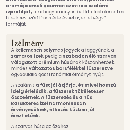
aromája emeli gourmet szintre a szalámi
ízprofilját,
ami hagyományos bükkfa füstöléssel és
türelmes szárításos érleléssel nyeri el végső
formáját.
Ízélmény
A
kellemesen selymes jegyek
a faggyúnak, a
zamatos ízek
pedig a
szabadon
élő szarvas
válogatott prémium húsá
nak köszönhetőek,
mindez
változatos borsfélékkel fűszerezve
egyedülálló gasztronómiai élményt nyújt.
A szalámit
a füst jól átjárja, és mivel hosszú
ideig érlelődik, a fűszerek tökéletesen
összeérnek. A fűszerezés és a hús
karakteres ízei harmonikusan
érvényesülnek, étkezés közben jól
érezhetőek.
A szarvas húsa az őzéhez