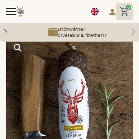
0
Utánvéttel
átvételkor is fizethetsz