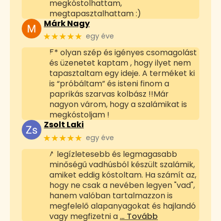
megkóstolhattam,
megtapasztalhattam :)
Márk Nagy
★★★★★
egy éve
5* olyan szép és igényes csomagolást
és üzenetet kaptam , hogy ilyet nem
tapasztaltam egy ideje. A terméket ki
is “próbáltam” és isteni finom a
paprikás szarvas kolbász !!Már
nagyon várom, hogy a szalámikat is
megkóstoljam !
Zsolt Laki
★★★★★
egy éve
A legízletesebb és legmagasabb
minőségű vadhúsból készült szalámik,
amiket eddig kóstoltam. Ha számít az,
hogy ne csak a nevében legyen "vad",
hanem valóban tartalmazzon is
megfelelő alapanyagokat és hajlandó
vagy megfizetni a
… Tovább