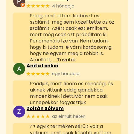
★★★★★
4 hónapja
Eddig, amit ettem kolbászt és
szalámit, meg sem közelítette az őz
szalámit. Azért csak ezt említem,
mert még csak ezt próbáltam ki.
Fenomenális íze van. Nem tudom,
hogy ki tudom-e várni karácsonyig,
hogy ne egyem meg a többit is.
Amellett,
… Tovább
Anita Lenkei
★★★★★
egy hónapja
Imádjuk, mert finom és minőségi, és
akinek vittünk eddig ajándékba,
mindenkinek ízlett.Már nem csak
ünnepekkor fogyasztjuk
Zoltán Sólyom
★★★★★
az elmúlt héten
Az egyik terméken sérült volt a
vakuum, amit csak később vettem