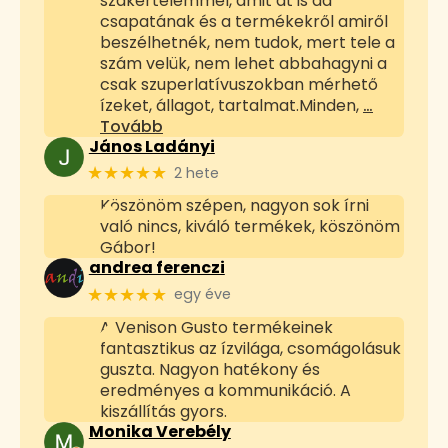
szakértelemmel, amit át is ad
csapatának és a termékekről amiről
beszélhetnék, nem tudok, mert tele a
szám velük, nem lehet abbahagyni a
csak szuperlatívuszokban mérhető
ízeket, állagot, tartalmat.Minden,
…
Tovább
János Ladányi
★★★★★
2 hete
Köszönöm szépen, nagyon sok írni
való nincs, kiváló termékek, köszönöm
Gábor!
andrea ferenczi
★★★★★
egy éve
A Venison Gusto termékeinek
fantasztikus az ízvilága, csomágolásuk
guszta. Nagyon hatékony és
eredményes a kommunikáció. A
kiszállítás gyors.
Monika Verebély