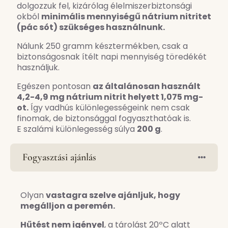
dolgozzuk fel, kizárólag élelmiszerbiztonsági
okból
minimális mennyiségű nátrium nitritet
(pác sót) szükséges használnunk.
Nálunk 250 gramm késztermékben, csak a
biztonságosnak ítélt napi mennyiség töredékét
használjuk.
Egészen pontosan
az általánosan használt
4,2-4,9 mg nátrium nitrit helyett 1,075 mg-
ot.
Így vadhús különlegességeink nem csak
finomak, de biztonsággal fogyaszthatóak is.
E szalámi különlegesség súlya
200 g
.
Fogyasztási ajánlás
Olyan
vastagra szelve ajánljuk, hogy
megálljon a peremén.
Hűtést nem igényel
, a tárolást 20ºC alatt