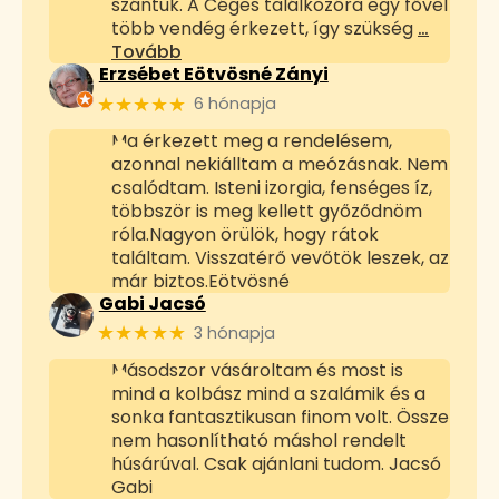
szántuk. A Céges találkozóra egy fővel
több vendég érkezett, így szükség
…
Tovább
Erzsébet Eötvösné Zányi
★★★★★
6 hónapja
Ma érkezett meg a rendelésem,
azonnal nekiálltam a meózásnak. Nem
csalódtam. Isteni izorgia, fenséges íz,
többször is meg kellett győződnöm
róla.Nagyon örülök, hogy rátok
találtam. Visszatérő vevőtök leszek, az
már biztos.Eötvösné
Gabi Jacsó
★★★★★
3 hónapja
Másodszor vásároltam és most is
mind a kolbász mind a szalámik és a
sonka fantasztikusan finom volt. Össze
nem hasonlítható máshol rendelt
húsárúval. Csak ajánlani tudom. Jacsó
Gabi