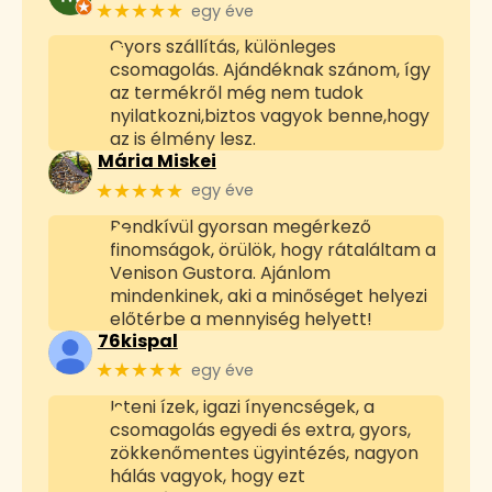
★★★★★
egy éve
Gyors szállítás, különleges
csomagolás. Ajándéknak szánom, így
az termékről még nem tudok
nyilatkozni,biztos vagyok benne,hogy
az is élmény lesz.
Mária Miskei
★★★★★
egy éve
Rendkívül gyorsan megérkező
finomságok, örülök, hogy rátaláltam a
Venison Gustora. Ajánlom
mindenkinek, aki a minőséget helyezi
előtérbe a mennyiség helyett!
76kispal
★★★★★
egy éve
Isteni ízek, igazi ínyencségek, a
csomagolás egyedi és extra, gyors,
zökkenőmentes ügyintézés, nagyon
hálás vagyok, hogy ezt