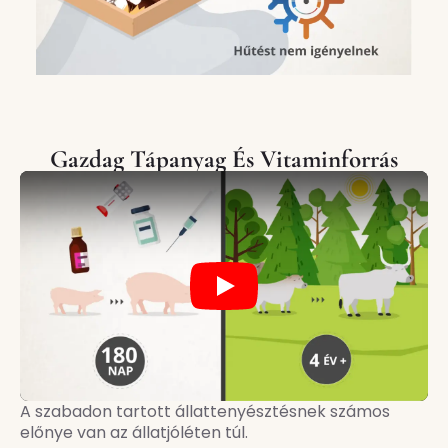
Gazdag Tápanyag És Vitaminforrás
Play
A szabadon tartott állattenyésztésnek számos
előnye van az állatjóléten túl.