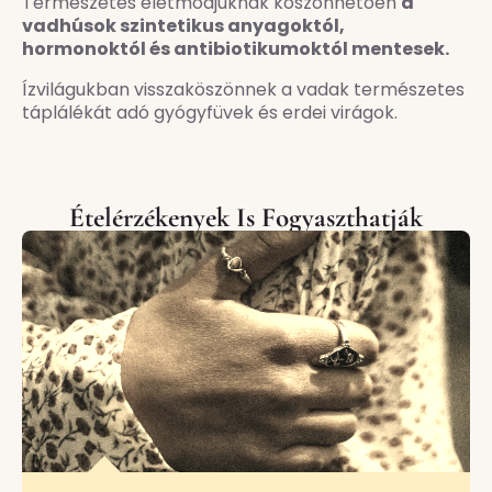
Természetes életmódjuknak köszönhetően
a
vadhúsok szintetikus anyagoktól,
hormonoktól és antibiotikumoktól mentesek.
Ízvilágukban visszaköszönnek a vadak természetes
táplálékát adó gyógyfüvek és erdei virágok.
Ételérzékenyek Is Fogyaszthatják