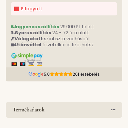
Elfogyott
Ingyenes szállítás
29.000 Ft felett
Gyors szállítás
24 - 72 óra alatt
Válogatott
színtiszta vadhúsból
Utánvéttel
átvételkor is fizethetsz
5.0
261 értékelés
Termékadatok