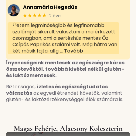
Annamária Hegedűs
★★★★★
2 éve
Életem legminőségibb és legfinomabb
szalámiját sikerült választani a ma érkezett
csomagban, ami a sertéshús mentes Őz
Csípős Paprikás szalámi volt. Még hátra van
két másik fajta, alíg
… Tovább
Ínyencségeink mentesek az egészségre káros
összetevőktől, továbbá kivétel nélkül glutén-
és laktózmentesek.
Biztonságos,
ízletes és egészségtudatos
választás
az egyedi étrendet követők, valamint
glutén- és laktózérzékenységgel élők számára is.
Magas Fehérje, Alacsony Koleszterin