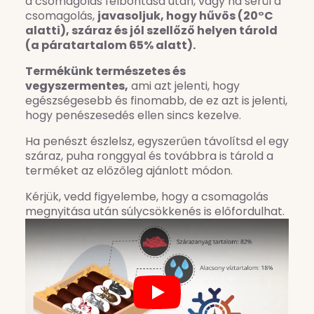
a csomagolás felbontása után, vagy ha sérül a
csomagolás,
javasoljuk, hogy hűvös (20°C
alatti), száraz és jól szellőző helyen tárold
(a páratartalom 65% alatt).
Termékünk természetes és
vegyszermentes,
ami azt jelenti, hogy
egészségesebb és finomabb, de ez azt is jelenti,
hogy penészesedés ellen sincs kezelve.
Ha penészt észlelsz, egyszerűen távolítsd el egy
száraz, puha ronggyal és továbbra is tárold a
terméket az előzőleg ajánlott módon.
Kérjük, vedd figyelembe, hogy a csomagolás
megnyitása után súlycsökkenés is előfordulhat.
Play