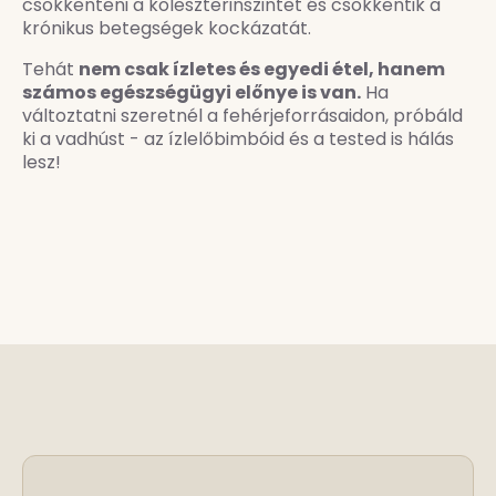
csökkenteni a koleszterinszintet és csökkentik a
krónikus betegségek kockázatát.
Tehát
nem csak ízletes és egyedi étel, hanem
számos egészségügyi előnye is van.
Ha
változtatni szeretnél a fehérjeforrásaidon, próbáld
ki a vadhúst - az ízlelőbimbóid és a tested is hálás
lesz!