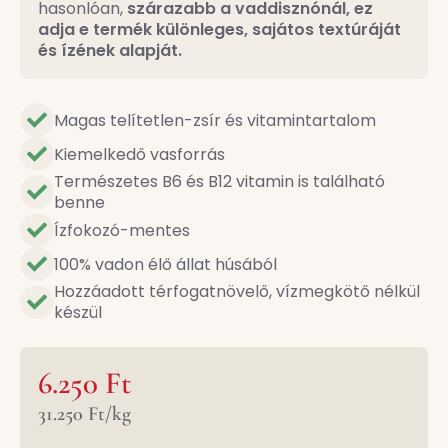
hasonlóan,
szárazabb a vaddisznónál, ez
adja e termék különleges, sajátos textúráját
és ízének alapját.
Magas telítetlen-zsír és vitamintartalom
Kiemelkedő vasforrás
Természetes B6 és B12 vitamin is található
benne
Ízfokozó-mentes
100% vadon élő állat húsából
Hozzáadott térfogatnövelő, vízmegkötő nélkül
készül
6.250
Ft
31.250
Ft
/
kg