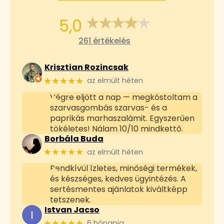
5,0
261 értékelés
Krisztian Rozincsak
★★★★★
az elmúlt héten
Végre eljött a nap — megkóstoltam a
szarvasgombás szarvas- és a
paprikás marhaszalámit. Egyszerűen
tökéletes! Nálam 10/10 mindkettő.
Borbála Buda
★★★★★
az elmúlt héten
Rendkívül ízletes, minőségi termékek,
és készséges, kedves ügyintézés. A
sertésmentes ajánlatok kiváltképp
tetszenek.
Istvan Jacso
★★★★★
6 hónapja