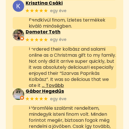
Krisztina Csáki
★★★★★
egy éve
Rendkívül finom, ízletes termékek
kiváló minőségben.
Domotor Toth
★★★★★
egy éve
I ordered their kolbász and salami
online as a Christmas gift to my family.
Not only did it arrive super quickly, but
it was absolutely delicious!I especially
enjoyed their “Szarvas Paprikás
Kolbász”. It was so delicious that we
ate it
… Tovább
Gábor Hegedűs
★★★★★
egy éve
Háromféle szalámit rendeltem,
mindegyik isteni finom volt. Minden
forintot megér, biztosan fogok még
rendelni a jövőben. Csak így tovább,