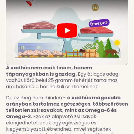
Play
A vadhús nem csak finom, hanem
tápanyagokban is gazdag.
Egy átlagos adag
vadhús körülbelül 25 gramm fehérjét tartalmaz,
ami hasonló a bőr nélküli csirkemellhez.
De ez még nem minden -
a vadhús magasabb
arányban tartalmaz egészséges, többszörösen
telítetlen zsírsavakat, mint az Omega-6 és
Omega-3.
Ezek az alapvető zsírsavak
elengedhetetlenek egy egészséges és
kiegyensúlyozott étrendhez, mivel segítenek