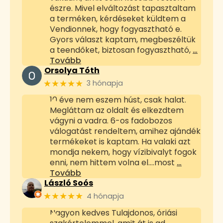
észre. Mivel elváltozást tapasztaltam
a terméken, kérdéseket küldtem a
Vendionnek, hogy fogyasztható e.
Gyors választ kaptam, megbeszéltük
a teendőket, biztosan fogyasztható,
…
Tovább
Orsolya Tóth
★★★★★
3 hónapja
10 éve nem eszem húst, csak halat.
Megláttam az oldalt és elkezdtem
vágyni a vadra. 6-os fadobozos
válogatást rendeltem, amihez ajándék
termékeket is kaptam. Ha valaki azt
mondja nekem, hogy vízibivalyt fogok
enni, nem hittem volna el....most
…
Tovább
László Soós
★★★★★
4 hónapja
Nagyon kedves Tulajdonos, óriási