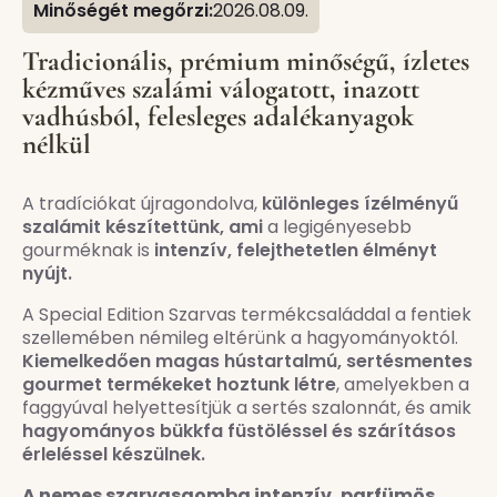
Minőségét megőrzi:
2026.08.09.
Tradicionális, prémium minőségű, ízletes
kézműves szalámi válogatott, inazott
vadhúsból, felesleges adalékanyagok
nélkül
A tradíciókat újragondolva,
különleges ízélményű
szalámit készítettünk, ami
a legigényesebb
gourméknak is
intenzív, felejthetetlen élményt
nyújt.
A Special Edition Szarvas termékcsaláddal a fentiek
szellemében némileg eltérünk a hagyományoktól.
Kiemelkedően magas hústartalmú, sertésmentes
gourmet termékeket hoztunk létre
, amelyekben a
faggyúval helyettesítjük a sertés szalonnát, és amik
hagyományos bükkfa füstöléssel és szárításos
érleléssel készülnek.
A nemes szarvasgomba intenzív, parfümös