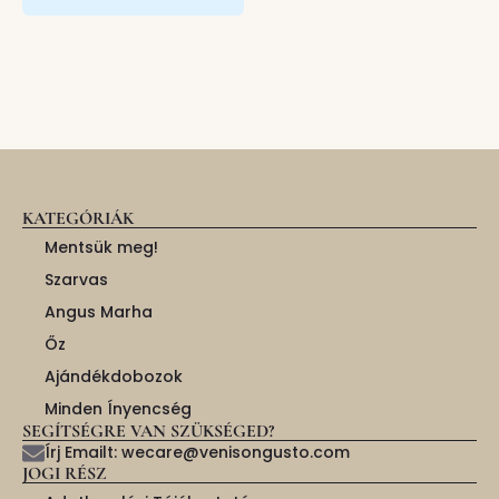
KATEGÓRIÁK
Mentsük meg!
Szarvas
Angus Marha
Őz
Ajándékdobozok
Minden Ínyencség
SEGÍTSÉGRE VAN SZÜKSÉGED?
Írj Emailt: wecare@venisongusto.com
JOGI RÉSZ