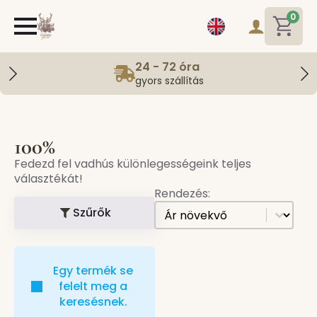
0
24 - 72 óra
gyors szállítás
100%
Fedezd fel vadhús különlegességeink teljes
választékát!
Rendezés:
[all] Sorting
Sort content
Szűrők
Egy termék se
felelt meg a
keresésnek.