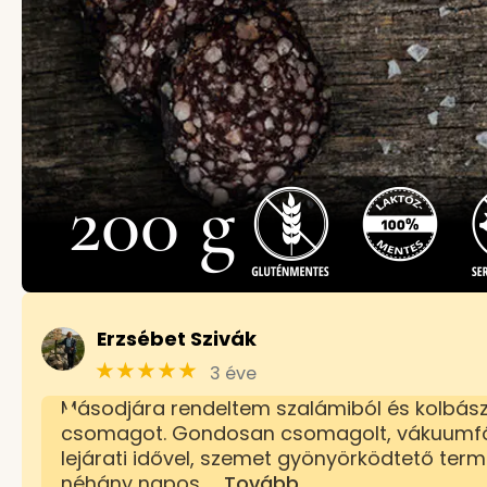
200 g
Erzsébet Szivák
★★★★★
3 éve
Másodjára rendeltem szalámiból és kolbászb
csomagot. Gondosan csomagolt, vákuumfól
lejárati idővel, szemet gyönyörködtető ter
néhány napos
… Tovább