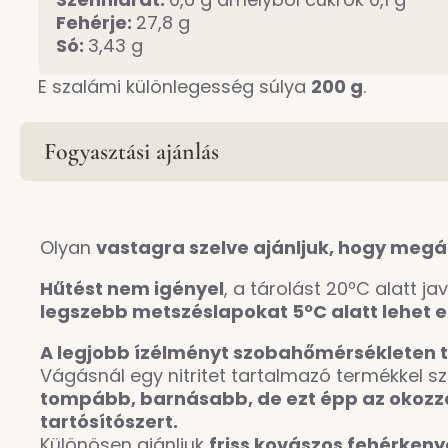
Fehérje:
27,8 g
Só:
3,43 g
E szalámi különlegesség súlya
200 g
.
Fogyasztási ajánlás
Olyan
vastagra szelve ajánljuk, hogy megá
Hűtést nem igényel
, a tárolást 20ºC alatt ja
legszebb metszéslapokat 5ºC alatt lehet el
A legjobb ízélményt szobahőmérsékleten t
Vágásnál egy nitritet tartalmazó termékkel
tompább, barnásabb, de ezt épp az okozz
tartósítószert.
Különösen ajánljuk
friss kovászos fehérkeny