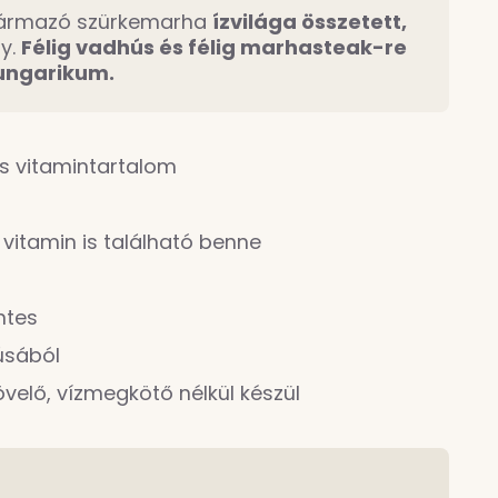
zármazó szürkemarha
ízvilága összetett,
ny.
Félig vadhús és félig marhasteak-re
hungarikum.
és vitamintartalom
vitamin is található benne
ntes
úsából
velő, vízmegkötő nélkül készül