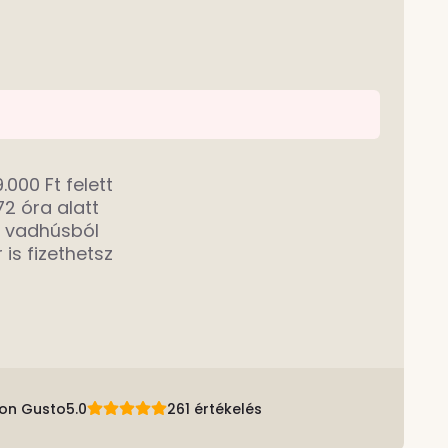
.000 Ft felett
2 óra alatt
a vadhúsból
 is fizethetsz
son Gusto
5.0
261 értékelés