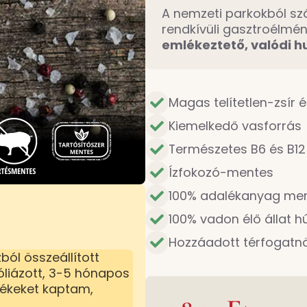
A nemzeti parkokból s
rendkívüli gasztroélmé
emlékeztető, valódi 
Magas telítetlen-zsír 
Kiemelkedő vasforrás
Természetes B6 és B12 
Ízfokozó-mentes
100% adalékanyag me
100% vadon élő állat h
Hozzáadott térfogatnö
ól összeállított
iázott, 3-5 hónapos
mékeket kaptam,