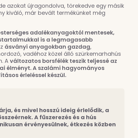
, de azokat újragondolva, törekedve egy másik
ny kiváló, már bevált termékünket még
esterséges adalékanyagoktól mentesek,
tartalmukkal is a legmagasabb
z
ásványi anyagokban gazdag
,
ordozó, vadéhoz közel álló szürkemarhahús
n. A
változatos borsfélék teszik teljessé az
iai élményt. A szalámi hagyományos
ításos érleléssel készül.
járja, és mivel hosszú ideig érlelődik, a
összeérnek. A fűszerezés és a hús
onikusan érvényesülnek, étkezés közben