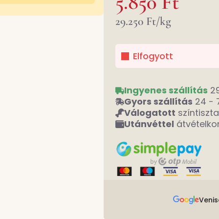
5.850
Ft
29.250
Ft
/
kg
Elfogyott
Ingyenes szállítás
29
Gyors szállítás
24 - 7
Válogatott
színtiszt
Utánvéttel
átvételkor
Veni