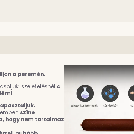
lljon a peremén.
vasoljuk, szeletelésnél
a
érni.
apasztaljuk.
 szemben
színe
a, hogy nem tartalmaz
érrel, puhább