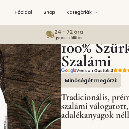
Főoldal
Shop
Kategóriák
24 - 72 óra
gyors szállítás
100% Szür
Szalámi
Venison Gusto
5.0
Minőségét megőrzi:
Tradicionális, pré
szalámi válogatott,
adalékanyagok nél