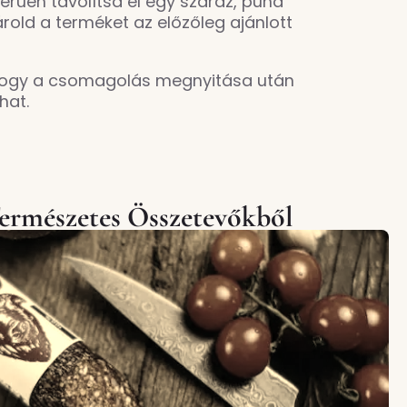
erűen távolítsd el egy száraz, puha
rold a terméket az előzőleg ajánlott
 hogy a csomagolás megnyitása után
hat.
Természetes Összetevőkből