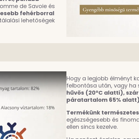
 Tomme de Savoie és
resebb fehérborral
álalási lehetőségek
Hogy a legjobb élményt k
felbontása után, vagy ha
hűvös (20°C alatti), szár
páratartalom 65% alatt)
Termékünk természetes
egészségesebb és finomabb
ellen sincs kezelve.