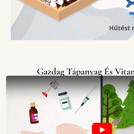
Gazdag Tápanyag És Vita
Play