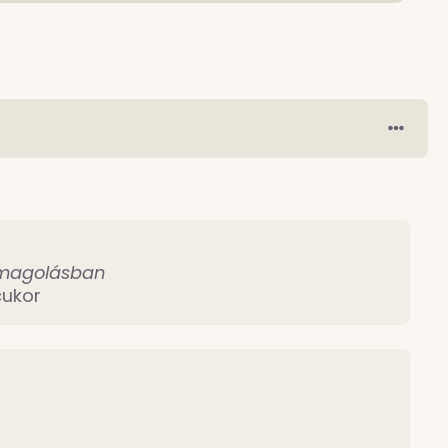
somagolásban
cukor