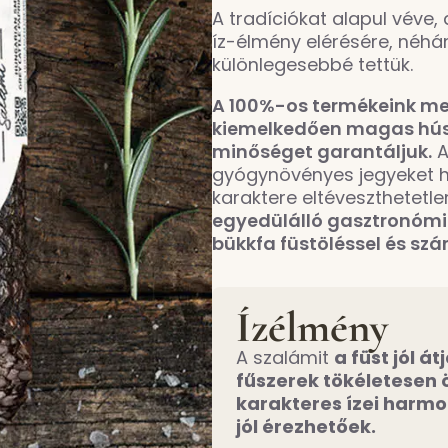
A tradíciókat alapul véve
íz-élmény elérésére, néhá
különlegesebbé tettük.
A 100%-os termékeink m
kiemelkedően magas hús
minőséget garantáljuk.
A
gyógynövényes jegyeket h
karaktere eltéveszthetetle
egyedülálló gasztronóm
bükkfa füstöléssel és szár
Ízélmény
A szalámit
a füst jól át
fűszerek tökéletesen 
karakteres ízei harm
jól érezhetőek.