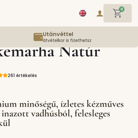
0
Utánvéttel
átvételkor is fizethetsz
kemarha Natúr
261 értékelés
mium minőségű, ízletes kézműves
 inazott vadhúsból, felesleges
kül