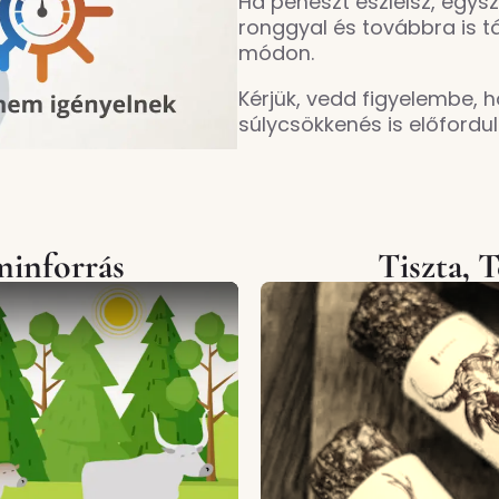
Ha penészt észlelsz, egysz
ronggyal és továbbra is tá
módon.
Kérjük, vedd figyelembe,
súlycsökkenés is előfordul
minforrás
Tiszta, 