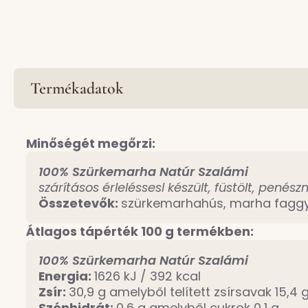
Termékadatok
Minőségét megőrzi:
100% Szürkemarha Natúr Szalámi
szárításos érleléssesl készült, füstölt, p
Összetevők:
szürkemarhahús, marha faggyú
Átlagos tápérték 100 g termékben:
100% Szürkemarha Natúr Szalámi
Energia:
1626 kJ / 392 kcal
Zsír:
30,9 g amelyből telített zsírsavak 15,4 
Szénhidrát:
0,6 g amelyből cukrok 0,1 g