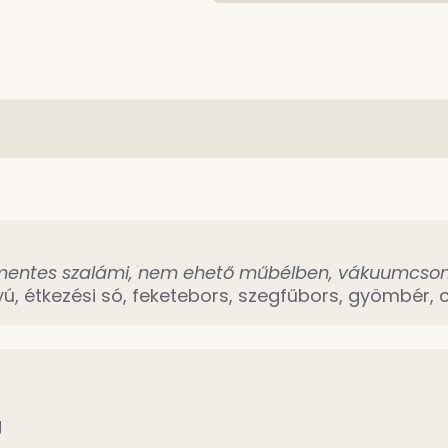
enészmentes szalámi, nem ehető műbélben, vákuumc
, étkezési só, feketebors, szegfűbors, gyömbér, 
g