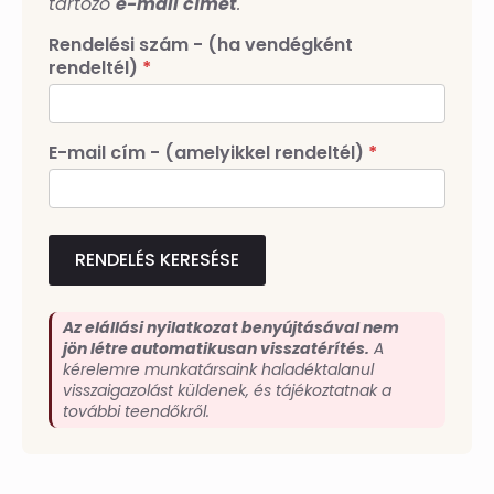
tartozó
e-mail címet
.
Rendelési szám - (ha vendégként
rendeltél)
*
E-mail cím - (amelyikkel rendeltél)
*
RENDELÉS KERESÉSE
Az elállási nyilatkozat benyújtásával nem
jön létre automatikusan visszatérítés.
A
kérelemre munkatársaink haladéktalanul
visszaigazolást küldenek, és tájékoztatnak a
további teendőkről.