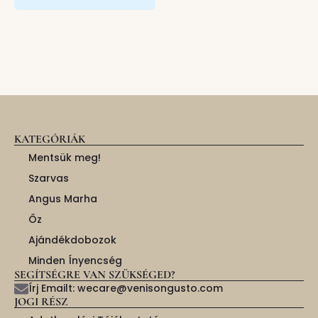
KATEGÓRIÁK
Mentsük meg!
Szarvas
Angus Marha
Őz
Ajándékdobozok
Minden Ínyencség
SEGÍTSÉGRE VAN SZÜKSÉGED?
Írj Emailt: wecare@venisongusto.com
JOGI RÉSZ