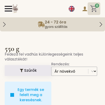
0
24 - 72 óra
gyors szállítás
550 g
Fedezd fel vadhús különlegességeink teljes
választékát!
Rendezés:
[all] Sorting
Sort content
Szűrők
Egy termék se
felelt meg a
keresésnek.