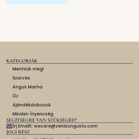
KATEGÓRIÁK
Mentsük meg!
Szarvas
Angus Marha
Őz
Ajándékdobozok
Minden Ínyencség
SEGÍTSÉGRE VAN SZÜKSÉGED?
Írj Emailt: wecare@venisongusto.com
JOGI RÉSZ