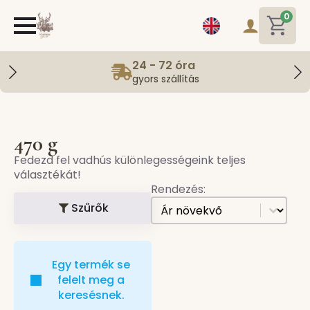
0
24 - 72 óra
gyors szállítás
470 g
Fedezd fel vadhús különlegességeink teljes
választékát!
Rendezés:
[all] Sorting
Sort content
Szűrők
Egy termék se
felelt meg a
keresésnek.