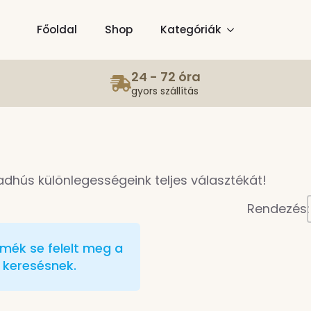
Főoldal
Shop
Kategóriák
24 - 72 óra
gyors szállítás
adhús különlegességeink teljes választékát!
Rendezés:
rmék se felelt meg a
keresésnek.