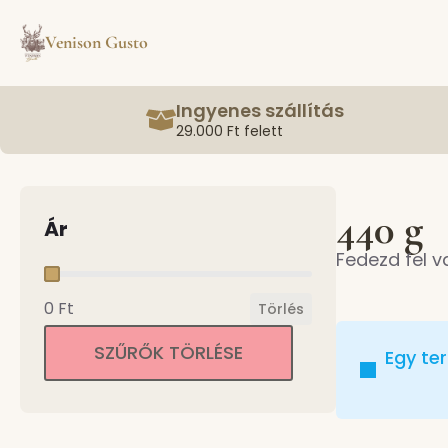
Venison Gusto
Ingyenes szállítás
29.000 Ft felett
440 g
Ár
Fedezd fel v
Ár
0 Ft
Törlés
SZŰRŐK TÖRLÉSE
Egy te