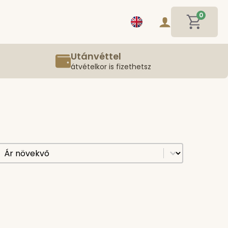
0
Utánvéttel
átvételkor is fizethetsz
[all] Sorting
Sort content