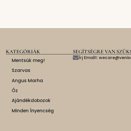
KATEGÓRIÁK
SEGÍTSÉGRE VAN SZÜK
Írj Emailt: wecare@ven
Mentsük meg!
Szarvas
Angus Marha
Őz
Ajándékdobozok
Minden Ínyencség