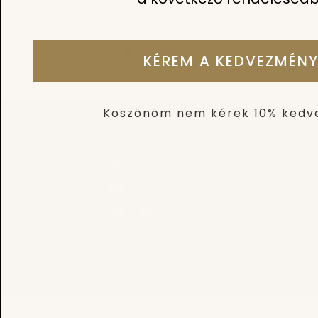
Rólunk
KÉREM A KEDVEZMÉNY
Köszönöm nem kérek 10% ked
Vissza A Tetejére
Biztonságos vásárlás
100% biztosított SSL kapcsolat
© Venison Gusto 2026 - Minden jog fenntartva
UNQ Marketing