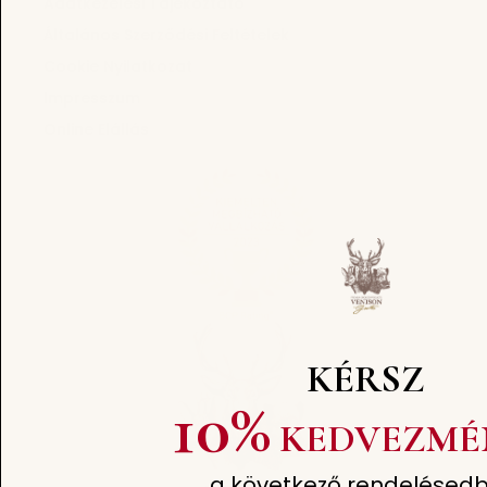
Adatkezelési Tájékoztató
Általános Szerződési Feltételek
Cookie Nyilatkozat
Impresszum
Online Elállás
KÉRSZ
10%
KEDVEZMÉ
a következő rendelésedb