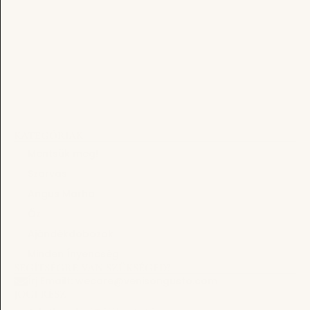
KATEGÓRIÁK
Mentsük meg!
Szarvas
Angus Marha
Őz
Ajándékdobozok
Minden Ínyencség
SEGÍTSÉGRE VAN SZÜKSÉGED?
Írj Emailt: wecare@venisongusto.com
JOGI RÉSZ