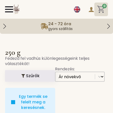
0
24 - 72 óra
gyors szállítás
250 g
Fedezd fel vadhús különlegességeink teljes
választékát!
Rendezés:
[all] Sorting
Sort content
Szűrők
Egy termék se
felelt meg a
keresésnek.