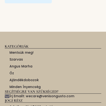
KATEGÓRIÁK
Mentsük meg!
Szarvas
Angus Marha
Őz
Ajándékdobozok
Minden Ínyencség
SEGÍTSÉGRE VAN SZÜKSÉGED?
Írj Emailt: wecare@venisongusto.com
JOGI RÉSZ