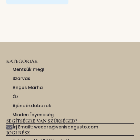
KATEGÓRIÁK
Mentsük meg!
Szarvas
Angus Marha
Őz
Ajándékdobozok
Minden Ínyencség
SEGÍTSÉGRE VAN SZÜKSÉGED?
Írj Emailt: wecare@venisongusto.com
JOGI RÉSZ