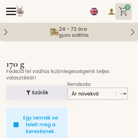
0
24 - 72 óra
gyors szállítás
170 g
Fedezd fel vadhús különlegességeink teljes
választékát!
Rendezés:
[all] Sorting
Sort content
Szűrők
Egy termék se
felelt meg a
keresésnek.