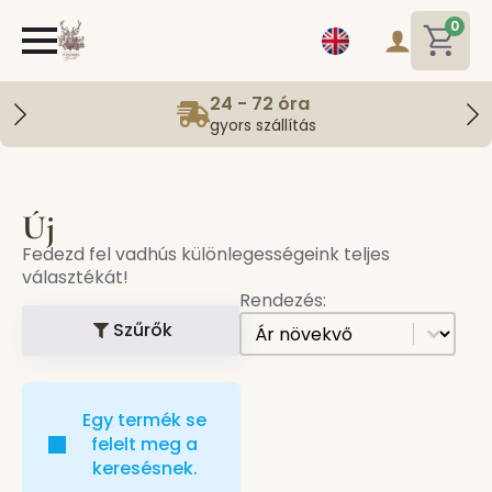
0
24 - 72 óra
gyors szállítás
Új
Fedezd fel vadhús különlegességeink teljes
választékát!
Rendezés:
[all] Sorting
Sort content
Szűrők
Egy termék se
felelt meg a
keresésnek.