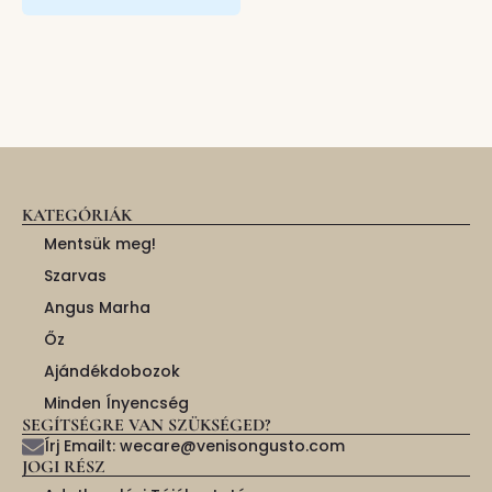
KATEGÓRIÁK
Mentsük meg!
Szarvas
Angus Marha
Őz
Ajándékdobozok
Minden Ínyencség
SEGÍTSÉGRE VAN SZÜKSÉGED?
Írj Emailt: wecare@venisongusto.com
JOGI RÉSZ