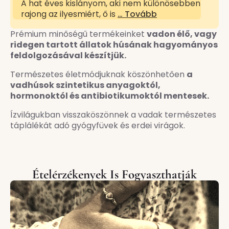
A hat éves kislányom, aki nem különösebben
rajong az ilyesmiért, ő is
… Tovább
Prémium minőségű termékeinket
vadon élő, vagy
ridegen tartott állatok húsának hagyományos
feldolgozásával készítjük.
Természetes életmódjuknak köszönhetően
a
vadhúsok szintetikus anyagoktól,
hormonoktól és antibiotikumoktól mentesek.
Ízvilágukban visszaköszönnek a vadak természetes
táplálékát adó gyógyfüvek és erdei virágok.
Ételérzékenyek Is Fogyaszthatják