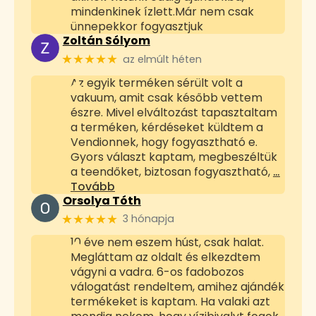
mindenkinek ízlett.Már nem csak
ünnepekkor fogyasztjuk
Zoltán Sólyom
★★★★★
az elmúlt héten
Az egyik terméken sérült volt a
vakuum, amit csak később vettem
észre. Mivel elváltozást tapasztaltam
a terméken, kérdéseket küldtem a
Vendionnek, hogy fogyasztható e.
Gyors választ kaptam, megbeszéltük
a teendőket, biztosan fogyasztható,
…
Tovább
Orsolya Tóth
★★★★★
3 hónapja
10 éve nem eszem húst, csak halat.
Megláttam az oldalt és elkezdtem
vágyni a vadra. 6-os fadobozos
válogatást rendeltem, amihez ajándék
termékeket is kaptam. Ha valaki azt