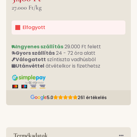
27.000
Ft
/
kg
Elfogyott
Ingyenes szállítás
29.000 Ft felett
Gyors szállítás
24 - 72 óra alatt
Válogatott
színtiszta vadhúsból
Utánvéttel
átvételkor is fizethetsz
5.0
261 értékelés
Termékadatok