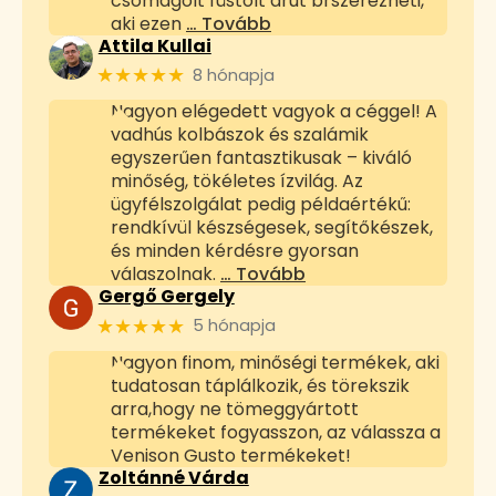
csomagolt füstölt árut brszerezheti,
aki ezen
… Tovább
Attila Kullai
★★★★★
8 hónapja
Nagyon elégedett vagyok a céggel! A
vadhús kolbászok és szalámik
egyszerűen fantasztikusak – kiváló
minőség, tökéletes ízvilág. Az
ügyfélszolgálat pedig példaértékű:
rendkívül készségesek, segítőkészek,
és minden kérdésre gyorsan
válaszolnak.
… Tovább
Gergő Gergely
★★★★★
5 hónapja
Nagyon finom, minőségi termékek, aki
tudatosan táplálkozik, és törekszik
arra,hogy ne tömeggyártott
termékeket fogyasszon, az válassza a
Venison Gusto termékeket!
Zoltánné Várda