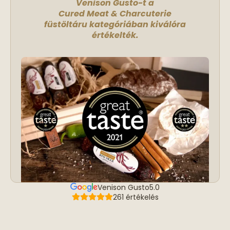
Venison Gusto-t a
Cured Meat & Charcuterie
füstöltáru kategóriában kiválóra
értékelték.
Venison Gusto
5.0
261 értékelés