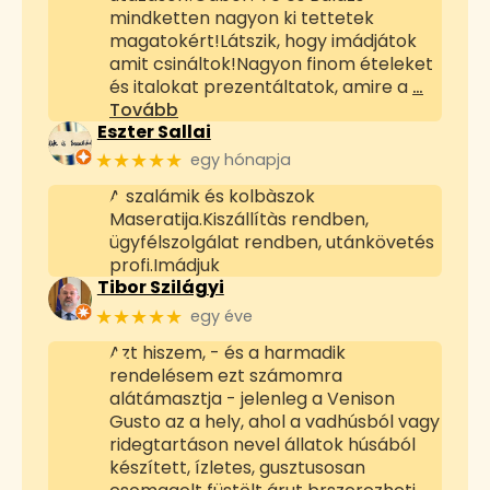
mindketten nagyon ki tettetek
magatokért!Látszik, hogy imádjátok
amit csináltok!Nagyon finom ételeket
és italokat prezentáltatok, amire a
…
Tovább
Eszter Sallai
★★★★★
egy hónapja
A szalámik és kolbàszok
Maseratija.Kiszállítàs rendben,
ügyfélszolgálat rendben, utánkövetés
profi.Imádjuk
Tibor Szilágyi
★★★★★
egy éve
Azt hiszem, - és a harmadik
rendelésem ezt számomra
alátámasztja - jelenleg a Venison
Gusto az a hely, ahol a vadhúsból vagy
ridegtartáson nevel állatok húsából
készített, ízletes, gusztusosan