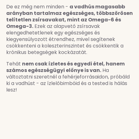
De ez még nem minden -
a vadhús magasabb
arányban tartalmaz egészséges, többszörösen
telítetlen zsírsavakat, mint az Omega-6 és
Omega-3.
Ezek az alapvető zsírsavak
elengedhetetlenek egy egészséges és
kiegyensúlyozott étrendhez, mivel segítenek
csökkenteni a koleszterinszintet és csökkentik a
krónikus betegségek kockázatát.
Tehát
nem csak ízletes és egyedi étel, hanem
számos egészségügyi előnye is van.
Ha
változtatni szeretnél a fehérjeforrásaidon, próbáld
ki a vadhúst - az ízlelőbimbóid és a tested is hálás
lesz!