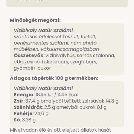
Minőségét megőrzi:
Vízibivaly Natúr Szalámi
szárításos érleléssel készült, füstölt,
penészmentes szalámi, nem ehető
műbélben, vákuumcsomagolásban
Összetevők:
vízibivalyhús, sertés szalonna,
étkezési só, feketebors, szegfűbors,
gyömbér, cukor
Átlagos tápérték 100 g termékben:
Vízibivaly Natúr Szalámi
Energia:
1845 kJ / 445 kcal
Zsír:
37,4 g amelyből telített zsírsavak 14,8 g
Szénhidrát:
2,5 g amelyből cukrok 0,1 g
Fehérje:
24,6 g
Só:
3,38 g
Mivel vadon élő és ott elejtett állatok húsát