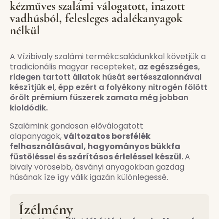
kézműves szalámi válogatott, inazott
vadhúsból, felesleges adalékanyagok
nélkül
A Vízibivaly szalámi termékcsaládunkkal követjük a
tradicionális magyar recepteket,
az egészséges,
ridegen tartott állatok húsát sertésszalonnával
készítjük el, épp ezért a folyékony nitrogén fölött
őrölt prémium fűszerek zamata még jobban
kioldódik.
Szalámink gondosan előválogatott
alapanyagok,
változatos borsfélék
felhasználásával, hagyományos bükkfa
füstöléssel és szárításos érleléssel készül.
A
bivaly vörösebb, ásványi anyagokban gazdag
húsának íze így válik igazán különlegessé.
Ízélmény