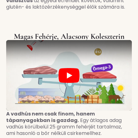
választás
az egyedi étrendet követők, valamint
glutén- és laktózérzékenységgel élők számára is.
Magas Fehérje, Alacsony Koleszterin
Play
A vadhús nem csak finom, hanem
tápanyagokban is gazdag.
Egy átlagos adag
vadhús körülbelül 25 gramm fehérjét tartalmaz,
ami hasonló a bőr nélküli csirkemellhez.