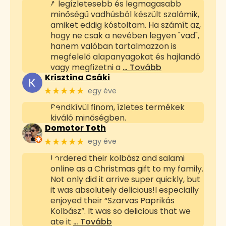
A legízletesebb és legmagasabb
minőségű vadhúsból készült szalámik,
amiket eddig kóstoltam. Ha számít az,
hogy ne csak a nevében legyen "vad",
hanem valóban tartalmazzon is
megfelelő alapanyagokat és hajlandó
vagy megfizetni a
… Tovább
Krisztina Csáki
★★★★★
egy éve
Rendkívül finom, ízletes termékek
kiváló minőségben.
Domotor Toth
★★★★★
egy éve
I ordered their kolbász and salami
online as a Christmas gift to my family.
Not only did it arrive super quickly, but
it was absolutely delicious!I especially
enjoyed their “Szarvas Paprikás
Kolbász”. It was so delicious that we
ate it
… Tovább