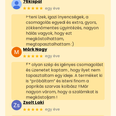
76kispal
★★★★★
egy éve
Isteni ízek, igazi ínyencségek, a
csomagolás egyedi és extra, gyors,
zökkenőmentes ügyintézés, nagyon
hálás vagyok, hogy ezt
megkóstolhattam,
megtapasztalhattam :)
Márk Nagy
★★★★★
egy éve
5* olyan szép és igényes csomagolást
és üzenetet kaptam , hogy ilyet nem
tapasztaltam egy ideje. A terméket ki
is “próbáltam” és isteni finom a
paprikás szarvas kolbász !!Már
nagyon várom, hogy a szalámikat is
megkóstoljam !
Zsolt Laki
★★★★★
egy éve