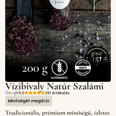
200 g
Vízibivaly Natúr Szalámi
5.0
261 értékelés
Minőségét megőrzi:
Tradicionális, prémium minőségű, ízletes