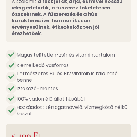
A szalámit
a füst jól átjárja, és mivel hosszú
ideig érlelődik, a fűszerek tökéletesen
összeérnek. A fűszerezés és a hús
karakteres ízei harmonikusan
érvényesülnek, étkezés közben jól
érezhetőek.
Magas telítetlen-zsír és vitamintartalom
Kiemelkedő vasforrás
Természetes B6 és B12 vitamin is található
benne
Ízfokozó-mentes
100% vadon élő állat húsából
Hozzáadott térfogatnövelő, vízmegkötő nélkül
készül
5.400
Ft