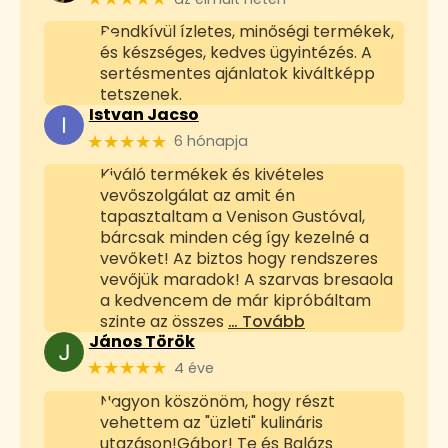
Rendkívül ízletes, minőségi termékek,
és készséges, kedves ügyintézés. A
sertésmentes ajánlatok kiváltképp
tetszenek.
Istvan Jacso
★★★★★
6 hónapja
Kiváló termékek és kivételes
vevőszolgálat az amit én
tapasztaltam a Venison Gustóval,
bárcsak minden cég így kezelné a
vevőket! Az biztos hogy rendszeres
vevőjük maradok! A szarvas bresaola
a kedvencem de már kipróbáltam
szinte az összes
… Tovább
János Török
★★★★★
4 éve
Nagyon köszönöm, hogy részt
vehettem az "üzleti" kulináris
utazáson!Gábor! Te és Balázs