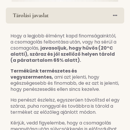
Tárolási javaslat
Hogy a legjobb élményt kapd finomságainktól,
a csomagolás felbontása után, vagy ha sérül a
csomagolás,
javasoljuk, hogy hűvös (20°C
alatti), száraz és jól szellőző helyen tárold
(a páratartalom 65% alatt).
Termékünk természetes és
vegyszermentes,
ami azt jelenti, hogy
egészségesebb és finomabb, de ez azt is jelenti,
hogy penészesedés ellen sincs kezelve.
Ha penészt észlelsz, egyszerűen távolítsd el egy
száraz, puha ronggyal és továbbra is tárold a
terméket az előzőleg ajánlott módon.
Kérjük, vedd figyelembe, hogy a csomagolás
megnyitása után súlycsökkenés is előfordulhat.