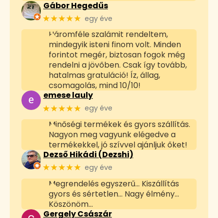
Gábor Hegedűs
★★★★★
egy éve
Háromféle szalámit rendeltem,
mindegyik isteni finom volt. Minden
forintot megér, biztosan fogok még
rendelni a jövőben. Csak így tovább,
hatalmas gratuláció! Íz, állag,
csomagolás, mind 10/10!
emese lauly
★★★★★
egy éve
Minőségi termékek és gyors szállítás.
Nagyon meg vagyunk elégedve a
termékekkel, jó szívvel ajánljuk őket!
Dezső Hikádi (Dezshi)
★★★★★
egy éve
Megrendelés egyszerű... Kiszállítás
gyors és sértetlen... Nagy élmény...
Köszönöm...
Gergely Császár