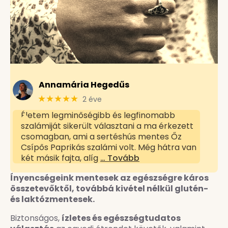
Annamária Hegedűs
★★★★★
2 éve
Életem legminőségibb és legfinomabb
szalámiját sikerült választani a ma érkezett
csomagban, ami a sertéshús mentes Őz
Csípős Paprikás szalámi volt. Még hátra van
két másik fajta, alíg
… Tovább
Ínyencségeink mentesek az egészségre káros
összetevőktől, továbbá kivétel nélkül glutén-
és laktózmentesek.
Biztonságos,
ízletes és egészségtudatos