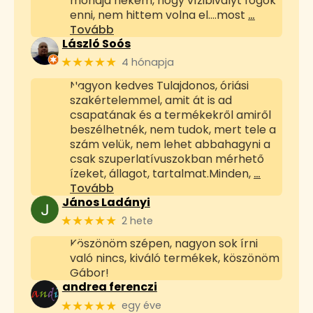
mondja nekem, hogy vízibivalyt fogok
enni, nem hittem volna el....most
…
Tovább
László Soós
★★★★★
4 hónapja
Nagyon kedves Tulajdonos, óriási
szakértelemmel, amit át is ad
csapatának és a termékekről amiről
beszélhetnék, nem tudok, mert tele a
szám velük, nem lehet abbahagyni a
csak szuperlatívuszokban mérhető
ízeket, állagot, tartalmat.Minden,
…
Tovább
János Ladányi
★★★★★
2 hete
Köszönöm szépen, nagyon sok írni
való nincs, kiváló termékek, köszönöm
Gábor!
andrea ferenczi
★★★★★
egy éve