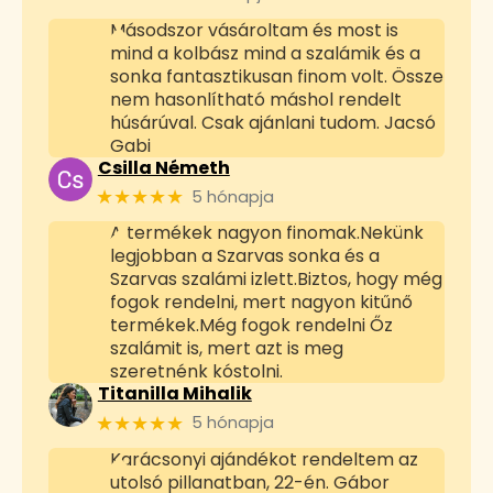
Másodszor vásároltam és most is
mind a kolbász mind a szalámik és a
sonka fantasztikusan finom volt. Össze
nem hasonlítható máshol rendelt
húsárúval. Csak ajánlani tudom. Jacsó
Gabi
Csilla Németh
★★★★★
5 hónapja
A termékek nagyon finomak.Nekünk
legjobban a Szarvas sonka és a
Szarvas szalámi izlett.Biztos, hogy még
fogok rendelni, mert nagyon kitűnő
termékek.Még fogok rendelni Őz
szalámit is, mert azt is meg
szeretnénk kóstolni.
Titanilla Mihalik
★★★★★
5 hónapja
Karácsonyi ajándékot rendeltem az
utolsó pillanatban, 22-én. Gábor