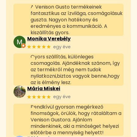
A Venison Gusto termékeinek
fantasztikus az ízvilága, csomágolásuk
guszta. Nagyon hatékony és
eredményes a kommunikáció. A
kiszállítás gyors.
Monika Verebély
★★★★★
egy éve
Gyors szállítás, különleges
csomagolás. Ajándéknak szánom, így
az termékről még nem tudok
nyilatkozni,biztos vagyok benne,hogy
az is élmény lesz.
Mária Miskei
★★★★★
egy éve
Rendkívül gyorsan megérkező
finomságok, örülök, hogy rátaláltam a
Venison Gustora. Ajánlom
mindenkinek, aki a minőséget helyezi
előtérbe a mennyiség helyett!