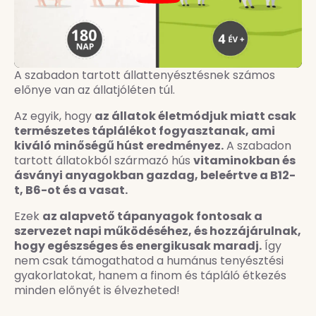
A szabadon tartott állattenyésztésnek számos
előnye van az állatjóléten túl.
Az egyik, hogy
az állatok életmódjuk miatt csak
természetes táplálékot fogyasztanak, ami
kiváló minőségű húst eredményez.
A szabadon
tartott állatokból származó hús
vitaminokban és
ásványi anyagokban gazdag, beleértve a B12-
t, B6-ot és a vasat.
Ezek
az alapvető tápanyagok fontosak a
szervezet napi működéséhez, és hozzájárulnak,
hogy egészséges és energikusak maradj.
Így
nem csak támogathatod a humánus tenyésztési
gyakorlatokat, hanem a finom és tápláló étkezés
minden előnyét is élvezheted!