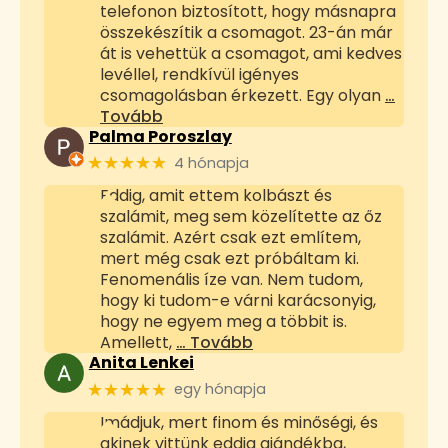
telefonon biztosított, hogy másnapra
összekészítik a csomagot. 23-án már
át is vehettük a csomagot, ami kedves
levéllel, rendkívül igényes
csomagolásban érkezett. Egy olyan
…
Tovább
Palma Poroszlay
★★★★★
4 hónapja
Eddig, amit ettem kolbászt és
szalámit, meg sem közelítette az őz
szalámit. Azért csak ezt említem,
mert még csak ezt próbáltam ki.
Fenomenális íze van. Nem tudom,
hogy ki tudom-e várni karácsonyig,
hogy ne egyem meg a többit is.
Amellett,
… Tovább
Anita Lenkei
★★★★★
egy hónapja
Imádjuk, mert finom és minőségi, és
akinek vittünk eddig ajándékba,