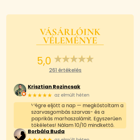
VÁSÁRLÓINK
VÉLEMÉNYE
5,0
261 értékelés
Krisztian Rozincsak
★★★★★
az elmúlt héten
Végre eljött a nap — megkóstoltam a
szarvasgombás szarvas- és a
paprikás marhaszalámit. Egyszerűen
tökéletes! Nálam 10/10 mindkettő.
Borbála Buda
★★★★★
az elmúlt héten