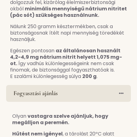
dolgozzuk fel, kizárólag élelmiszerbiztonsági
okból
minimális mennyiségű nátrium nitritet
(pác sót) szükséges használnunk.
Nálunk 250 gramm késztermékben, csak a
biztonságosnak ítélt napi mennyiség töredékét
használjuk.
Egészen pontosan
az általánosan használt
4,2-4,9 mg nátrium nitrit helyett 1,075 mg-
ot.
Így vadhús különlegességeink nem csak
finomak, de biztonsággal fogyaszthatóak is.
E szalámi különlegesség súlya
200 g
.
Fogyasztási ajánlás
Olyan
vastagra szelve ajánljuk, hogy
megálljon a peremén.
Hűtést nem igényel
, a tárolást 20ºC alatt