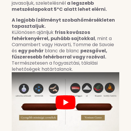
javasoljuk, szeletelésnél
a legszebb
metszéslapokat 5ºC alatt lehet elérni.
A legjobb ízélményt szobahőmérsékleten
tapasztaljuk.
Különösen ajánljuk
friss kovászos
fehérkenyérrel, puhább sajtokkal
, mint a
Camambert vagy Havarti, Tomme de Savoie
és
egy pohár
blanc de blanc
pezsgővel,
fűszeresebb fehérborral vagy rozéval.
Természetesen a fogyasztási, tálalási
lehetőségek határtalanok.
Play