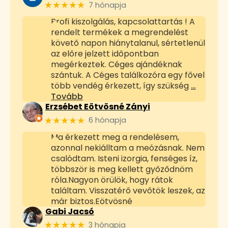
★★★★★
7 hónapja
Profi kiszolgálás, kapcsolattartás ! A
rendelt termékek a megrendelést
követő napon hiánytalanul, sértetlenül
az előre jelzett időpontban
megérkeztek. Céges ajándéknak
szántuk. A Céges találkozóra egy fővel
több vendég érkezett, így szükség
…
Tovább
Erzsébet Eötvösné Zányi
★★★★★
6 hónapja
Ma érkezett meg a rendelésem,
azonnal nekiálltam a meózásnak. Nem
csalódtam. Isteni izorgia, fenséges íz,
többször is meg kellett győződnöm
róla.Nagyon örülök, hogy rátok
találtam. Visszatérő vevőtök leszek, az
már biztos.Eötvösné
Gabi Jacsó
★★★★★
3 hónapja