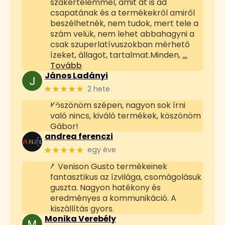
szakértelemmel, amit át is ad
csapatának és a termékekről amiről
beszélhetnék, nem tudok, mert tele a
szám velük, nem lehet abbahagyni a
csak szuperlatívuszokban mérhető
ízeket, állagot, tartalmat.Minden,
…
Tovább
János Ladányi
★★★★★
2 hete
Köszönöm szépen, nagyon sok írni
való nincs, kiváló termékek, köszönöm
Gábor!
andrea ferenczi
★★★★★
egy éve
A Venison Gusto termékeinek
fantasztikus az ízvilága, csomágolásuk
guszta. Nagyon hatékony és
eredményes a kommunikáció. A
kiszállítás gyors.
Monika Verebély