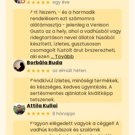
★★★★★
egy éve
Azt hiszem, - és a harmadik
rendelésem ezt számomra
alátámasztja - jelenleg a Venison
Gusto az a hely, ahol a vadhúsból vagy
ridegtartáson nevel állatok húsából
készített, ízletes, gusztusosan
csomagolt füstölt árut brszerezheti,
aki ezen
… Tovább
Borbála Buda
★★★★★
az elmúlt héten
Rendkívül ízletes, minőségi termékek,
és készséges, kedves ügyintézés. A
sertésmentes ajánlatok kiváltképp
tetszenek.
Attila Kullai
★★★★★
8 hónapja
Nagyon elégedett vagyok a céggel! A
vadhús kolbászok és szalámik