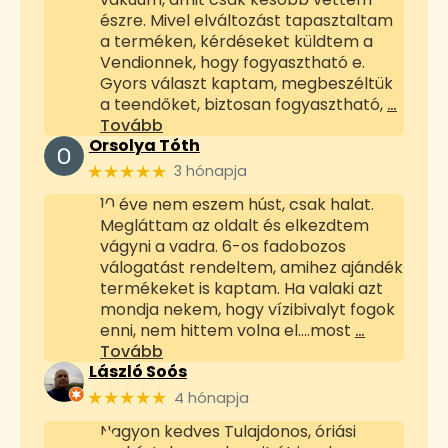
észre. Mivel elváltozást tapasztaltam
a terméken, kérdéseket küldtem a
Vendionnek, hogy fogyasztható e.
Gyors választ kaptam, megbeszéltük
a teendőket, biztosan fogyasztható,
…
Tovább
Orsolya Tóth
★★★★★
3 hónapja
10 éve nem eszem húst, csak halat.
Megláttam az oldalt és elkezdtem
vágyni a vadra. 6-os fadobozos
válogatást rendeltem, amihez ajándék
termékeket is kaptam. Ha valaki azt
mondja nekem, hogy vízibivalyt fogok
enni, nem hittem volna el....most
…
Tovább
László Soós
★★★★★
4 hónapja
Nagyon kedves Tulajdonos, óriási