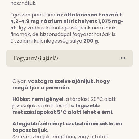
használjuk.
Egészen pontosan
az általánosan használt
4,2-4,9 mg nátrium nitrit helyett 1,075 mg-
ot.
Így vadhús különlegességeink nem csak
finomak, de biztonsággal fogyaszthatóak is.
E szalámi különlegesség súlya
200 g
.
Fogyasztási ajánlás
Olyan
vastagra szelve ajánljuk, hogy
megálljon a peremén.
Hűtést nem igényel
, a tárolást 20ºC alatt
javasoljuk, szeletelésnél
a legszebb
metszéslapokat 5ºC alatt lehet elérni.
A legjobb ízélményt szobahőmérsékleten
tapasztaljuk.
Szervírozhatjuk magában, vagy a többi