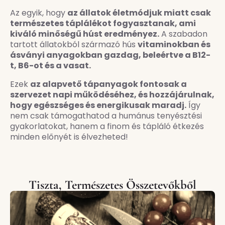
Az egyik, hogy
az állatok életmódjuk miatt csak
természetes táplálékot fogyasztanak, ami
kiváló minőségű húst eredményez.
A szabadon
tartott állatokból származó hús
vitaminokban és
ásványi anyagokban gazdag, beleértve a B12-
t, B6-ot és a vasat.
Ezek
az alapvető tápanyagok fontosak a
szervezet napi működéséhez, és hozzájárulnak,
hogy egészséges és energikusak maradj.
Így
nem csak támogathatod a humánus tenyésztési
gyakorlatokat, hanem a finom és tápláló étkezés
minden előnyét is élvezheted!
Tiszta, Természetes Összetevőkből