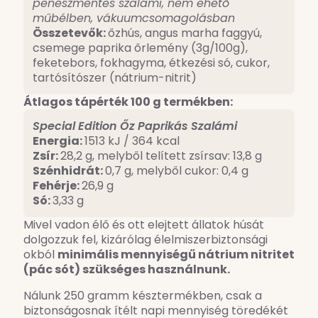
penészmentes szalámi, nem ehető
műbélben, vákuumcsomagolásban
Összetevők:
őzhús, angus marha faggyú,
csemege paprika őrlemény (3g/100g),
feketebors, fokhagyma, étkezési só, cukor,
tartósítószer (nátrium-nitrit)
Átlagos tápérték 100 g termékben:
Special Edition Őz Paprikás Szalámi
Energia:
1513 kJ / 364 kcal
Zsír:
28,2 g, melyből telített zsírsav: 13,8 g
Szénhidrát:
0,7 g, melyből cukor: 0,4 g
Fehérje:
26,9 g
Só:
3,33 g
Mivel vadon élő és ott elejtett állatok húsát
dolgozzuk fel, kizárólag élelmiszerbiztonsági
okból
minimális mennyiségű nátrium nitritet
(pác sót) szükséges használnunk.
Nálunk 250 gramm késztermékben, csak a
biztonságosnak ítélt napi mennyiség töredékét