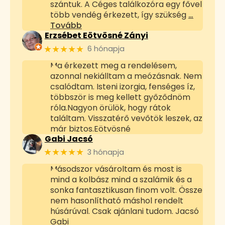
szántuk. A Céges találkozóra egy fővel
több vendég érkezett, így szükség
…
Tovább
Erzsébet Eötvösné Zányi
★★★★★
6 hónapja
Ma érkezett meg a rendelésem,
azonnal nekiálltam a meózásnak. Nem
csalódtam. Isteni izorgia, fenséges íz,
többször is meg kellett győződnöm
róla.Nagyon örülök, hogy rátok
találtam. Visszatérő vevőtök leszek, az
már biztos.Eötvösné
Gabi Jacsó
★★★★★
3 hónapja
Másodszor vásároltam és most is
mind a kolbász mind a szalámik és a
sonka fantasztikusan finom volt. Össze
nem hasonlítható máshol rendelt
húsárúval. Csak ajánlani tudom. Jacsó
Gabi