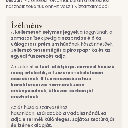
készült.
Az érlelési folyamat során a töltéshez
használt tőkehús ennyit veszít víztartalmából.
Ízélmény
A
kellemesen selymes jegyek
a faggyúnak, a
zamatos ízek
pedig a
szabadon
élő őz
válogatott prémium húsá
nak köszönhetőek.
Jellemző testességét a pirospaprika és az
egyedi fűszerezés adja.
A szalámit
a füst jól átjárja, és mivel hosszú
ideig érlelődik, a fűszerek tökéletesen
összeérnek. A fűszerezés és a hús
karakteres ízei harmonikusan
érvényesülnek, étkezés közben jól
érezhetőek.
Az őz húsa a szarvaséhoz
hasonlóan,
szárazabb a vaddisznónál, ez
adja e termék különleges, sajátos textúráját
és ízének alapját.