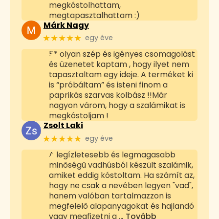
megkóstolhattam,
megtapasztalhattam :)
Márk Nagy
★★★★★
egy éve
5* olyan szép és igényes csomagolást
és üzenetet kaptam , hogy ilyet nem
tapasztaltam egy ideje. A terméket ki
is “próbáltam” és isteni finom a
paprikás szarvas kolbász !!Már
nagyon várom, hogy a szalámikat is
megkóstoljam !
Zsolt Laki
★★★★★
egy éve
A legízletesebb és legmagasabb
minőségű vadhúsból készült szalámik,
amiket eddig kóstoltam. Ha számít az,
hogy ne csak a nevében legyen "vad",
hanem valóban tartalmazzon is
megfelelő alapanyagokat és hajlandó
vagy megfizetni a
… Tovább