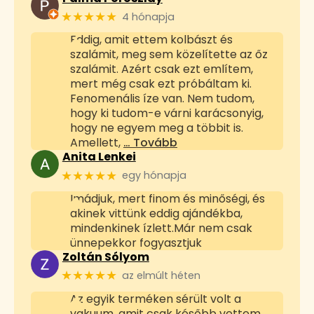
★★★★★
4 hónapja
Eddig, amit ettem kolbászt és
szalámit, meg sem közelítette az őz
szalámit. Azért csak ezt említem,
mert még csak ezt próbáltam ki.
Fenomenális íze van. Nem tudom,
hogy ki tudom-e várni karácsonyig,
hogy ne egyem meg a többit is.
Amellett,
… Tovább
Anita Lenkei
★★★★★
egy hónapja
Imádjuk, mert finom és minőségi, és
akinek vittünk eddig ajándékba,
mindenkinek ízlett.Már nem csak
ünnepekkor fogyasztjuk
Zoltán Sólyom
★★★★★
az elmúlt héten
Az egyik terméken sérült volt a
vakuum, amit csak később vettem