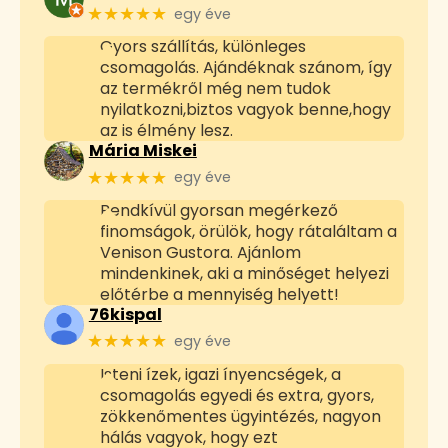
★★★★★
egy éve
Gyors szállítás, különleges
csomagolás. Ajándéknak szánom, így
az termékről még nem tudok
nyilatkozni,biztos vagyok benne,hogy
az is élmény lesz.
Mária Miskei
★★★★★
egy éve
Rendkívül gyorsan megérkező
finomságok, örülök, hogy rátaláltam a
Venison Gustora. Ajánlom
mindenkinek, aki a minőséget helyezi
előtérbe a mennyiség helyett!
76kispal
★★★★★
egy éve
Isteni ízek, igazi ínyencségek, a
csomagolás egyedi és extra, gyors,
zökkenőmentes ügyintézés, nagyon
hálás vagyok, hogy ezt