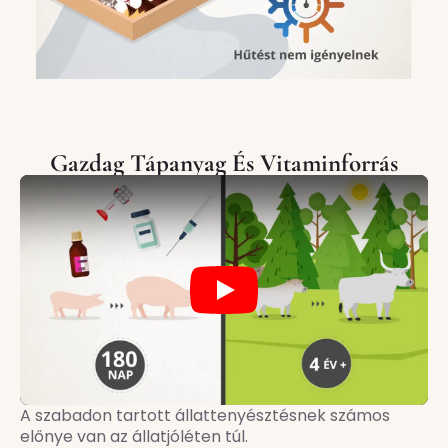
Gazdag Tápanyag És Vitaminforrás
Play
A szabadon tartott állattenyésztésnek számos
előnye van az állatjóléten túl.