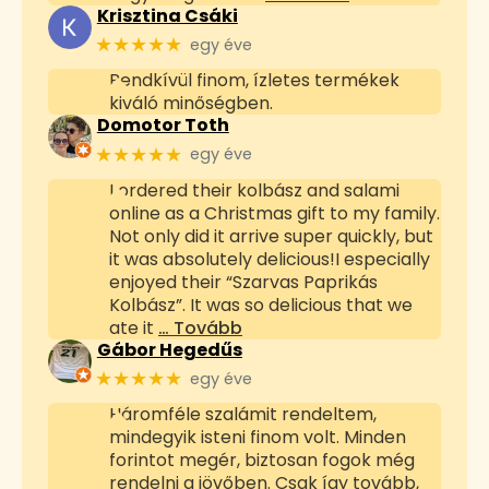
Krisztina Csáki
★★★★★
egy éve
Rendkívül finom, ízletes termékek
kiváló minőségben.
Domotor Toth
★★★★★
egy éve
I ordered their kolbász and salami
online as a Christmas gift to my family.
Not only did it arrive super quickly, but
it was absolutely delicious!I especially
enjoyed their “Szarvas Paprikás
Kolbász”. It was so delicious that we
ate it
… Tovább
Gábor Hegedűs
★★★★★
egy éve
Háromféle szalámit rendeltem,
mindegyik isteni finom volt. Minden
forintot megér, biztosan fogok még
rendelni a jövőben. Csak így tovább,