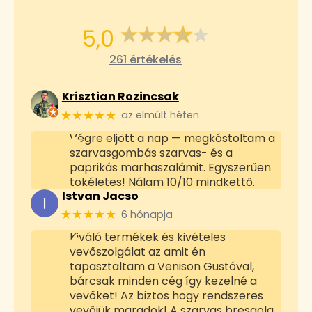
5,0
261 értékelés
Krisztian Rozincsak
★★★★★
az elmúlt héten
Végre eljött a nap — megkóstoltam a
szarvasgombás szarvas- és a
paprikás marhaszalámit. Egyszerűen
tökéletes! Nálam 10/10 mindkettő.
Istvan Jacso
★★★★★
6 hónapja
Kiváló termékek és kivételes
vevőszolgálat az amit én
tapasztaltam a Venison Gustóval,
bárcsak minden cég így kezelné a
vevőket! Az biztos hogy rendszeres
vevőjük maradok! A szarvas bresaola