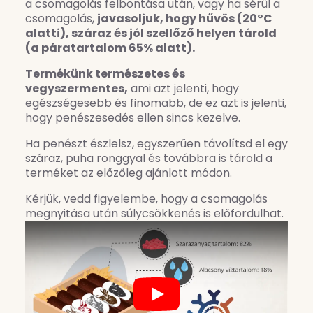
a csomagolás felbontása után, vagy ha sérül a
csomagolás,
javasoljuk, hogy hűvös (20°C
alatti), száraz és jól szellőző helyen tárold
(a páratartalom 65% alatt).
Termékünk természetes és
vegyszermentes,
ami azt jelenti, hogy
egészségesebb és finomabb, de ez azt is jelenti,
hogy penészesedés ellen sincs kezelve.
Ha penészt észlelsz, egyszerűen távolítsd el egy
száraz, puha ronggyal és továbbra is tárold a
terméket az előzőleg ajánlott módon.
Kérjük, vedd figyelembe, hogy a csomagolás
megnyitása után súlycsökkenés is előfordulhat.
Play