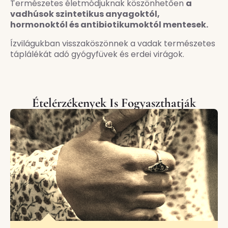
Természetes életmódjuknak köszönhetően
a
vadhúsok szintetikus anyagoktól,
hormonoktól és antibiotikumoktól mentesek.
Ízvilágukban visszaköszönnek a vadak természetes
táplálékát adó gyógyfüvek és erdei virágok.
Ételérzékenyek Is Fogyaszthatják