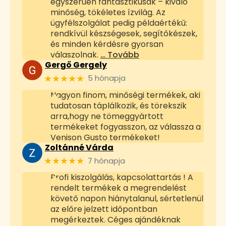
egyszerűen fantasztikusak – kiváló
minőség, tökéletes ízvilág. Az
ügyfélszolgálat pedig példaértékű:
rendkívül készségesek, segítőkészek,
és minden kérdésre gyorsan
válaszolnak.
… Tovább
Gergő Gergely
★★★★★
5 hónapja
Nagyon finom, minőségi termékek, aki
tudatosan táplálkozik, és törekszik
arra,hogy ne tömeggyártott
termékeket fogyasszon, az válassza a
Venison Gusto termékeket!
Zoltánné Várda
★★★★★
7 hónapja
Profi kiszolgálás, kapcsolattartás ! A
rendelt termékek a megrendelést
követő napon hiánytalanul, sértetlenül
az előre jelzett időpontban
megérkeztek. Céges ajándéknak