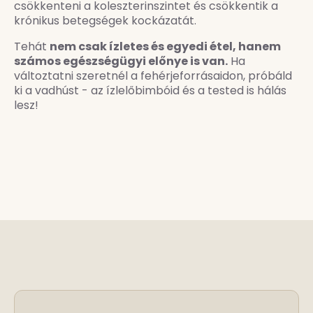
csökkenteni a koleszterinszintet és csökkentik a
krónikus betegségek kockázatát.
Tehát
nem csak ízletes és egyedi étel, hanem
számos egészségügyi előnye is van.
Ha
változtatni szeretnél a fehérjeforrásaidon, próbáld
ki a vadhúst - az ízlelőbimbóid és a tested is hálás
lesz!