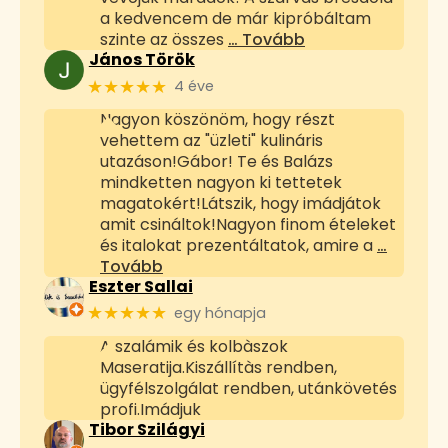
a kedvencem de már kipróbáltam
szinte az összes
… Tovább
János Török
★★★★★
4 éve
Nagyon köszönöm, hogy részt
vehettem az "üzleti" kulináris
utazáson!Gábor! Te és Balázs
mindketten nagyon ki tettetek
magatokért!Látszik, hogy imádjátok
amit csináltok!Nagyon finom ételeket
és italokat prezentáltatok, amire a
…
Tovább
Eszter Sallai
★★★★★
egy hónapja
A szalámik és kolbàszok
Maseratija.Kiszállítàs rendben,
ügyfélszolgálat rendben, utánkövetés
profi.Imádjuk
Tibor Szilágyi