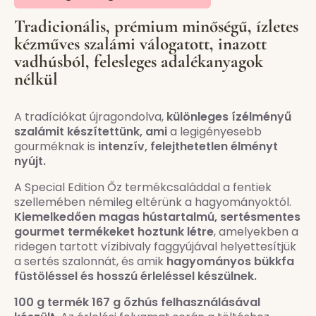
Tradicionális, prémium minőségű, ízletes
kézműves szalámi válogatott, inazott
vadhúsból, felesleges adalékanyagok
nélkül
A tradíciókat újragondolva,
különleges ízélményű
szalámit készítettünk, ami
a legigényesebb
gourméknak is
intenzív, felejthetetlen élményt
nyújt.
A Special Edition Őz termékcsaláddal a fentiek
szellemében némileg eltérünk a hagyományoktól.
Kiemelkedően magas hústartalmú, sertésmentes
gourmet termékeket hoztunk létre
, amelyekben a
ridegen tartott vízibivaly faggyújával helyettesítjük
a sertés szalonnát, és amik
hagyományos bükkfa
füstöléssel és hosszú érleléssel készülnek.
100 g termék 167 g őzhús felhasználásával