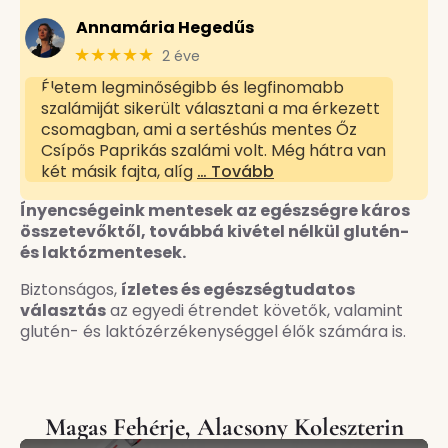
Annamária Hegedűs
★★★★★
2 éve
Életem legminőségibb és legfinomabb
szalámiját sikerült választani a ma érkezett
csomagban, ami a sertéshús mentes Őz
Csípős Paprikás szalámi volt. Még hátra van
két másik fajta, alíg
… Tovább
Ínyencségeink mentesek az egészségre káros
összetevőktől, továbbá kivétel nélkül glutén-
és laktózmentesek.
Biztonságos,
ízletes és egészségtudatos
választás
az egyedi étrendet követők, valamint
glutén- és laktózérzékenységgel élők számára is.
Magas Fehérje, Alacsony Koleszterin