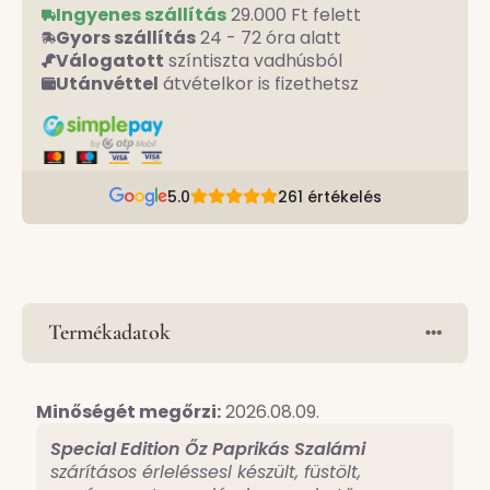
6.350 Ft.
3.810 Ft.
Ingyenes szállítás
29.000 Ft felett
Gyors szállítás
24 - 72 óra alatt
Válogatott
színtiszta vadhúsból
Utánvéttel
átvételkor is fizethetsz
5.0
261 értékelés
Termékadatok
Minőségét megőrzi:
2026.08.09.
Special Edition Őz Paprikás Szalámi
szárításos érleléssesl készült, füstölt,