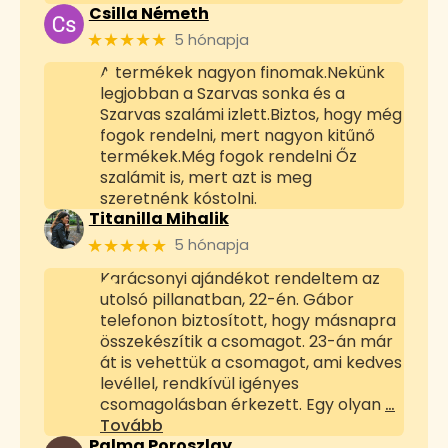
Csilla Németh
★★★★★
5 hónapja
A termékek nagyon finomak.Nekünk
legjobban a Szarvas sonka és a
Szarvas szalámi izlett.Biztos, hogy még
fogok rendelni, mert nagyon kitűnő
termékek.Még fogok rendelni Őz
szalámit is, mert azt is meg
szeretnénk kóstolni.
Titanilla Mihalik
★★★★★
5 hónapja
Karácsonyi ajándékot rendeltem az
utolsó pillanatban, 22-én. Gábor
telefonon biztosított, hogy másnapra
összekészítik a csomagot. 23-án már
át is vehettük a csomagot, ami kedves
levéllel, rendkívül igényes
csomagolásban érkezett. Egy olyan
…
Tovább
Palma Poroszlay