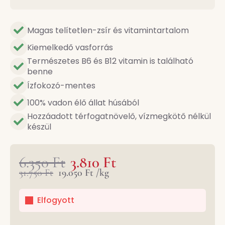
Magas telítetlen-zsír és vitamintartalom
Kiemelkedő vasforrás
Természetes B6 és B12 vitamin is található
benne
Ízfokozó-mentes
100% vadon élő állat húsából
Hozzáadott térfogatnövelő, vízmegkötő nélkül
készül
6.350
Ft
3.810
Ft
Original
Current
31.750
Ft
19.050
Ft
/
kg
Original
Current
price
price
price
price
Elfogyott
was:
is:
was:
is:
6.350 Ft.
3.810 Ft.