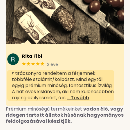
Rita Fibi
★★★★★
2 éve
Karácsonyra rendeltem a férjemnek
többféle szalámit/kolbászt. Mind egytől
egyig prémium minőség, fantasztikus ízvilág.
A hat éves kislányom, aki nem különösebben
rajong az ilyesmiért, ő is
… Tovább
Prémium minőségű termékeinket
vadon élő, vagy
ridegen tartott állatok húsának hagyományos
feldolgozásával készítjük.