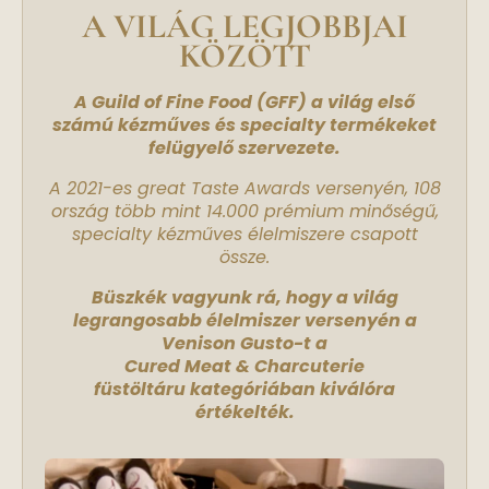
A VILÁG LEGJOBBJAI
KÖZÖTT
A Guild of Fine Food (GFF) a világ első
számú kézműves és specialty termékeket
felügyelő szervezete.
A 2021-es great Taste Awards versenyén, 108
ország több mint 14.000 prémium minőségű,
specialty kézműves élelmiszere csapott
össze.
Büszkék vagyunk rá, hogy a világ
legrangosabb élelmiszer versenyén a
Venison Gusto-t a
Cured Meat & Charcuterie
füstöltáru kategóriában kiválóra
értékelték.