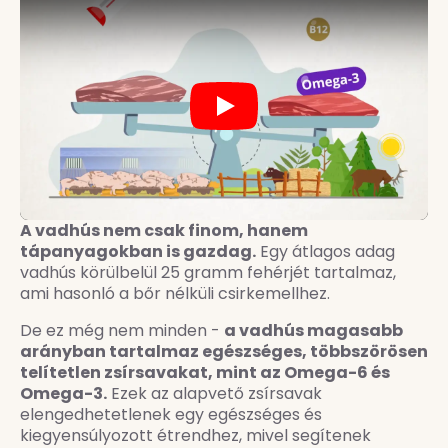
Play
A vadhús nem csak finom, hanem
tápanyagokban is gazdag.
Egy átlagos adag
vadhús körülbelül 25 gramm fehérjét tartalmaz,
ami hasonló a bőr nélküli csirkemellhez.
De ez még nem minden -
a vadhús magasabb
arányban tartalmaz egészséges, többszörösen
telítetlen zsírsavakat, mint az Omega-6 és
Omega-3.
Ezek az alapvető zsírsavak
elengedhetetlenek egy egészséges és
kiegyensúlyozott étrendhez, mivel segítenek