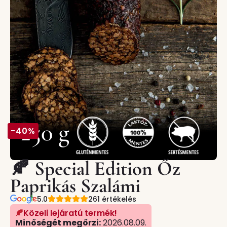
250 g
-40%
🍂 Special Edition Őz
Paprikás Szalámi
5.0
261 értékelés
🍂
Közeli lejáratú termék!
Minőségét megőrzi:
2026.08.09.