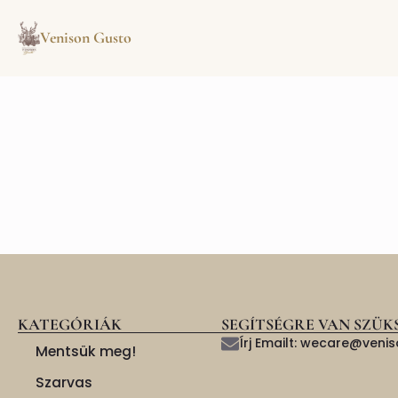
Venison Gusto
KATEGÓRIÁK
SEGÍTSÉGRE VAN SZÜK
Írj Emailt: wecare@ven
Mentsük meg!
Szarvas