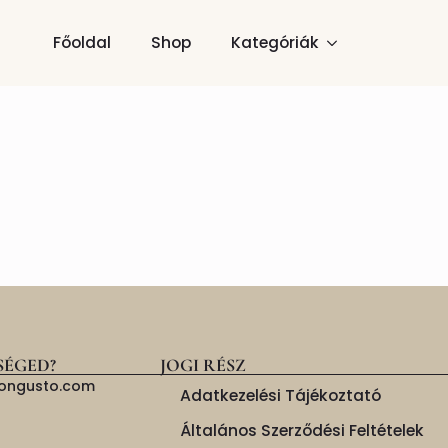
Főoldal
Shop
Kategóriák
SÉGED?
JOGI RÉSZ
isongusto.com
Adatkezelési Tájékoztató
Általános Szerződési Feltételek