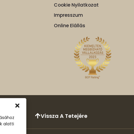
Cookie Nyilatkozat
Impresszum
Online Elállás
Vissza A Tetejére
tásához
 alatti