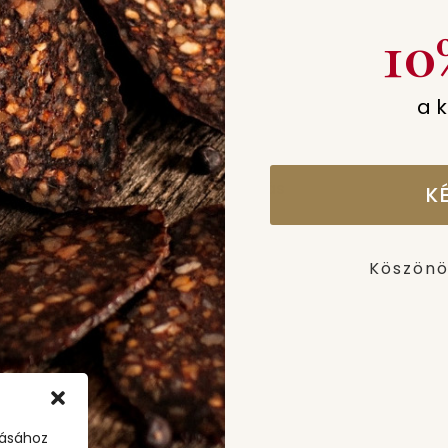
SÉGED?
JOGI RÉSZ
10
isongusto.com
Adatkezelési Tájékoztató
Általános Szerződési Feltételek
a 
Cookie Nyilatkozat
Impresszum
Online Elállás
K
Köszönö
tásához