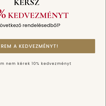
KÉRSZ
%
KEDVEZMÉNYT
következő rendelésedből?
ÉREM A KEDVEZMÉNYT!
Rólunk
m nem kérek 10% kedvezményt