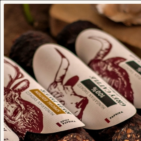
Venison Gusto
Szerző:
Mike