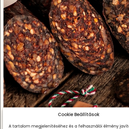
KATEGÓRIÁK
SEGÍTSÉGRE VAN SZÜK
Írj Emailt: wecare@ven
Mentsük meg!
Szarvas
Angus Marha
Őz
Ajándékdobozok
Minden Ínyencség
Cookie Beállítások
A tartalom megjelenítéséhez és a felhasználói élmény javí