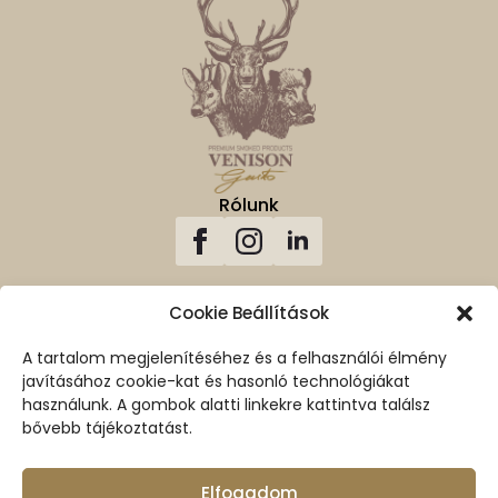
Rólunk
Cookie Beállítások
A tartalom megjelenítéséhez és a felhasználói élmény
Vissza A Tetejére
javításához cookie-kat és hasonló technológiákat
használunk. A gombok alatti linkekre kattintva találsz
Biztonságos vásárlás
100% biztosított SSL kapcsolat
bővebb tájékoztatást.
Elfogadom