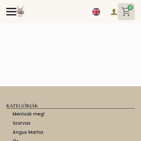
0
KATEGÓRIÁK
Mentsük meg!
Szarvas
Angus Marha