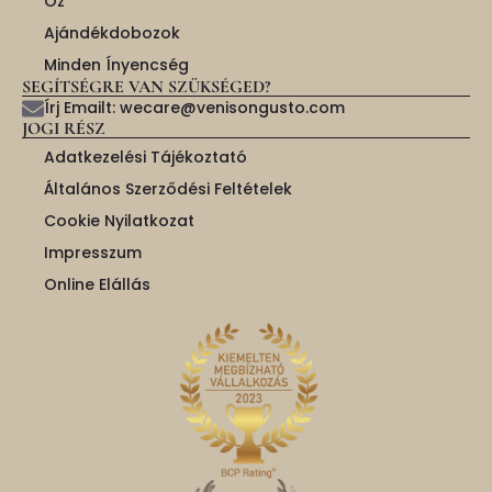
Őz
Ajándékdobozok
Minden Ínyencség
SEGÍTSÉGRE VAN SZÜKSÉGED?
Írj Emailt: wecare@venisongusto.com
JOGI RÉSZ
Adatkezelési Tájékoztató
Általános Szerződési Feltételek
Cookie Nyilatkozat
Impresszum
Online Elállás