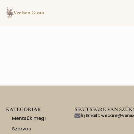
Venison Gusto
KATEGÓRIÁK
SEGÍTSÉGRE VAN SZÜK
Írj Emailt: wecare@ven
Mentsük meg!
Szarvas