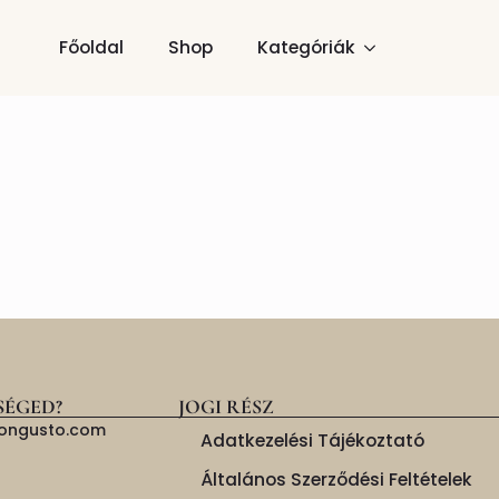
Főoldal
Shop
Kategóriák
SÉGED?
JOGI RÉSZ
isongusto.com
Adatkezelési Tájékoztató
Általános Szerződési Feltételek