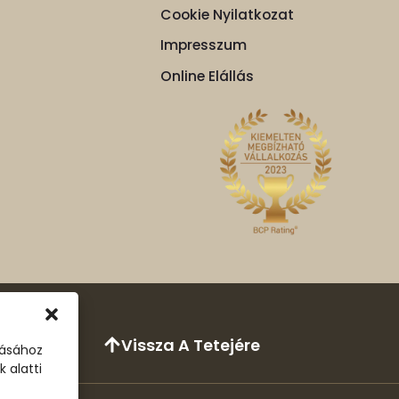
Cookie Nyilatkozat
Impresszum
Online Elállás
Vissza A Tetejére
tásához
 alatti