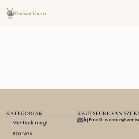
Venison Gusto
KATEGÓRIÁK
SEGÍTSÉGRE VAN SZÜK
Írj Emailt: wecare@ven
Mentsük meg!
Szarvas