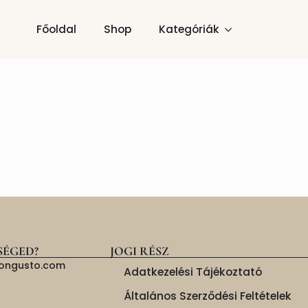
Főoldal
Shop
Kategóriák
SÉGED?
JOGI RÉSZ
isongusto.com
Adatkezelési Tájékoztató
Általános Szerződési Feltételek