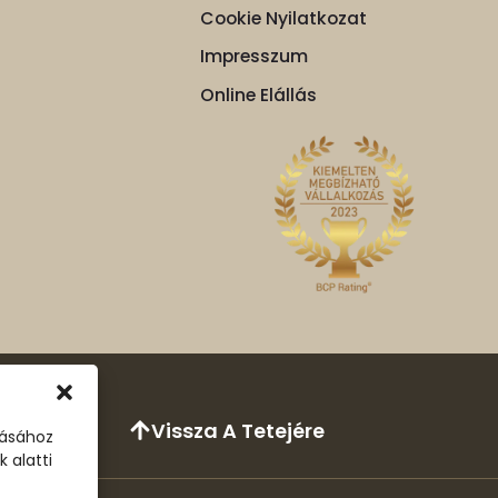
Cookie Nyilatkozat
Impresszum
Online Elállás
Vissza A Tetejére
tásához
 alatti