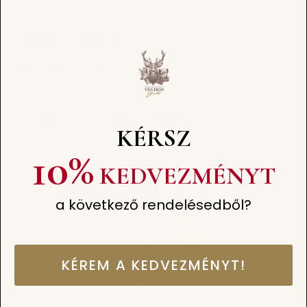
Őz
Ajándékdobozok
Minden Ínyencség
SEGÍTSÉGRE VAN SZÜKSÉGED?
Írj Emailt: wecare@venisongusto.com
JOGI RÉSZ
Adatkezelési Tájékoztató
Általános Szerződési Feltételek
KÉRSZ
Cookie Nyilatkozat
10%
Impresszum
KEDVEZMÉNYT
Online Elállás
a következő rendelésedből?
KÉREM A KEDVEZMÉNYT!