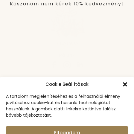
Köszönöm nem kérek 10% kedvezményt
Rólunk
Cookie Beállítások
A tartalom megjelenítéséhez és a felhasználói élmény
Vissza A Tetejére
javításához cookie-kat és hasonló technológiákat
használunk. A gombok alatti linkekre kattintva találsz
Biztonságos vásárlás
100% biztosított SSL kapcsolat
bővebb tájékoztatást.
Elfogadom