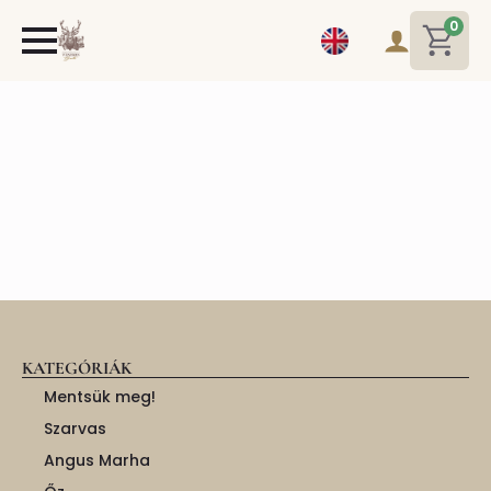
0
KATEGÓRIÁK
Mentsük meg!
Szarvas
Angus Marha