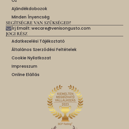
Őz
Ajándékdobozok
Minden Ínyencség
SEGÍTSÉGRE VAN SZÜKSÉGED?
Írj Emailt: wecare@venisongusto.com
JOGI RÉSZ
Adatkezelési Tájékoztató
Általános Szerződési Feltételek
Cookie Nyilatkozat
Impresszum
Online Elállás