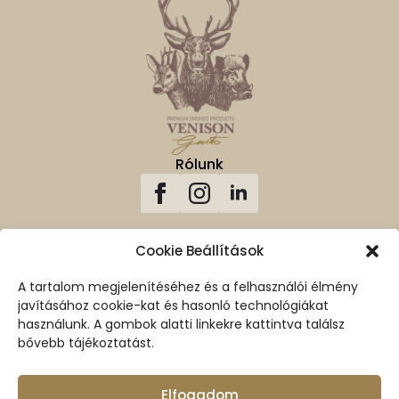
Rólunk
Cookie Beállítások
A tartalom megjelenítéséhez és a felhasználói élmény
Vissza A Tetejére
javításához cookie-kat és hasonló technológiákat
használunk. A gombok alatti linkekre kattintva találsz
Biztonságos vásárlás
100% biztosított SSL kapcsolat
bővebb tájékoztatást.
Elfogadom