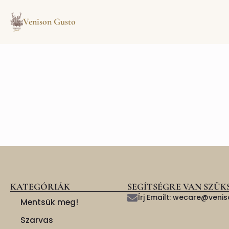
Venison Gusto
KATEGÓRIÁK
SEGÍTSÉGRE VAN SZÜK
Írj Emailt: wecare@ven
Mentsük meg!
Szarvas