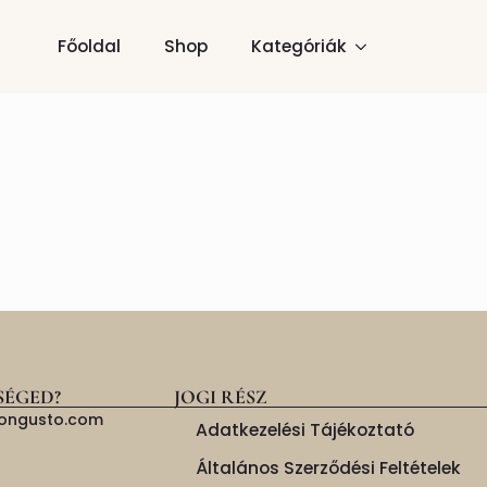
Főoldal
Shop
Kategóriák
SÉGED?
JOGI RÉSZ
isongusto.com
Adatkezelési Tájékoztató
Általános Szerződési Feltételek