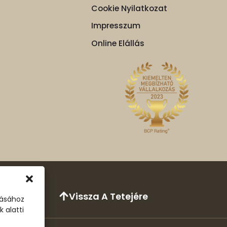
Cookie Nyilatkozat
Impresszum
Online Elállás
Vissza A Tetejére
tásához
 alatti