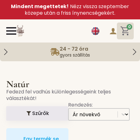
Mindent megettetek!
Nézz vissza szeptember
közepe után a friss ínynencségekért.
0
24 - 72 óra
gyors szállítás
Natúr
Fedezd fel vadhús különlegességeink teljes
választékát!
Rendezés:
[all] Sorting
Sort content
Szűrők
Egy termék se