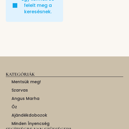
felelt meg a
keresésnek.
KATEGÓRIÁK
Mentsük meg!
Szarvas
Angus Marha
Őz
Ajándékdobozok
Minden Ínyencség