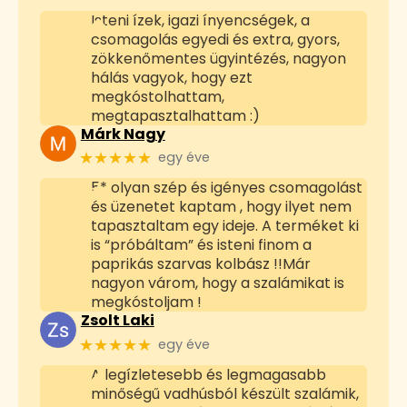
Isteni ízek, igazi ínyencségek, a
csomagolás egyedi és extra, gyors,
zökkenőmentes ügyintézés, nagyon
hálás vagyok, hogy ezt
megkóstolhattam,
megtapasztalhattam :)
Márk Nagy
★★★★★
egy éve
5* olyan szép és igényes csomagolást
és üzenetet kaptam , hogy ilyet nem
tapasztaltam egy ideje. A terméket ki
is “próbáltam” és isteni finom a
paprikás szarvas kolbász !!Már
nagyon várom, hogy a szalámikat is
megkóstoljam !
Zsolt Laki
★★★★★
egy éve
A legízletesebb és legmagasabb
minőségű vadhúsból készült szalámik,