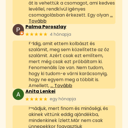
át is vehettük a csomagot, ami kedves
levéllel, rendkívül igényes
csomagolásban érkezett. Egy olyan
…
Tovább
Palma Poroszlay
★★★★★
4 hónapja
Eddig, amit ettem kolbászt és
szalámit, meg sem közelítette az őz
szalámit. Azért csak ezt említem,
mert még csak ezt próbáltam ki.
Fenomenális íze van. Nem tudom,
hogy ki tudom-e várni karácsonyig,
hogy ne egyem meg a többit is.
Amellett,
… Tovább
Anita Lenkei
★★★★★
egy hónapja
Imádjuk, mert finom és minőségi, és
akinek vittünk eddig ajándékba,
mindenkinek ízlett.Már nem csak
ünnepekkor fogyasztjuk