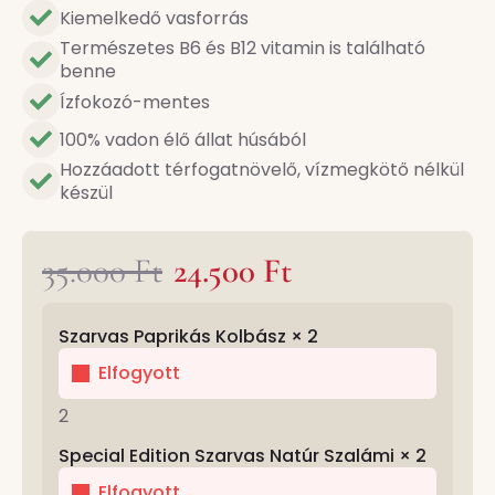
Kiemelkedő vasforrás
Természetes B6 és B12 vitamin is található
benne
Ízfokozó-mentes
100% vadon élő állat húsából
Hozzáadott térfogatnövelő, vízmegkötő nélkül
készül
35.000
Ft
24.500
Ft
Original
Current
Original
Current
price
price
price
price
Szarvas Paprikás Kolbász
× 2
was:
is:
was:
is:
35.000 Ft.
24.500 Ft.
Elfogyott
35.000 Ft.
24.500 Ft.
2
Special Edition Szarvas Natúr Szalámi
× 2
Elfogyott