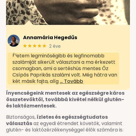
Annamária Hegedűs
★★★★★
2 éve
Életem legminőségibb és legfinomabb
szalámiját sikerült választani a ma érkezett
csomagban, ami a sertéshús mentes Őz
Csípős Paprikás szalámi volt. Még hátra van
két másik fajta, alíg
… Tovább
Ínyencségeink mentesek az egészségre káros
összetevőktől, továbbá kivétel nélkül glutén-
és laktózmentesek.
Biztonságos,
ízletes és egészségtudatos
választás
az egyedi étrendet követők, valamint
glutén- és laktózérzékenységgel élők számára is.