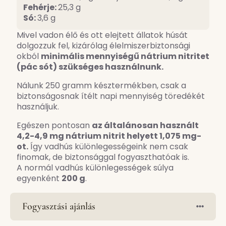
Fehérje:
25,3 g
Só:
3,6 g
Mivel vadon élő és ott elejtett állatok húsát
dolgozzuk fel, kizárólag élelmiszerbiztonsági
okból
minimális mennyiségű nátrium nitritet
(pác sót) szükséges használnunk.
Nálunk 250 gramm késztermékben, csak a
biztonságosnak ítélt napi mennyiség töredékét
használjuk.
Egészen pontosan
az általánosan használt
4,2-4,9 mg nátrium nitrit helyett 1,075 mg-
ot.
Így vadhús különlegességeink nem csak
finomak, de biztonsággal fogyaszthatóak is.
A normál vadhús különlegességek súlya
egyenként
200 g
.
Fogyasztási ajánlás