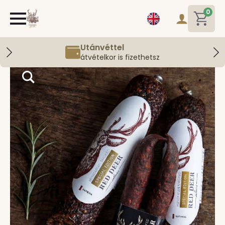
0
Utánvéttel
átvételkor is fizethetsz