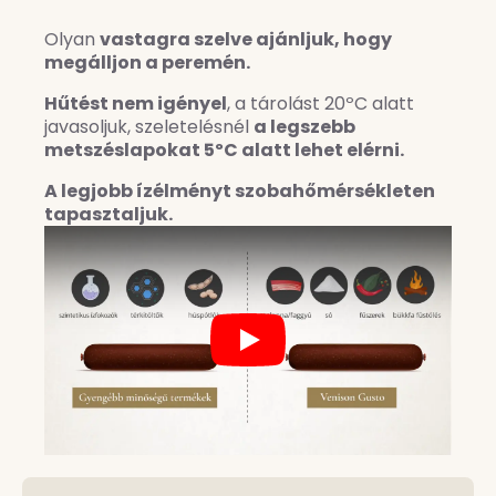
Olyan
vastagra szelve ajánljuk, hogy
megálljon a peremén.
Hűtést nem igényel
, a tárolást 20ºC alatt
javasoljuk, szeletelésnél
a legszebb
metszéslapokat 5ºC alatt lehet elérni.
A legjobb ízélményt szobahőmérsékleten
tapasztaljuk.
Play