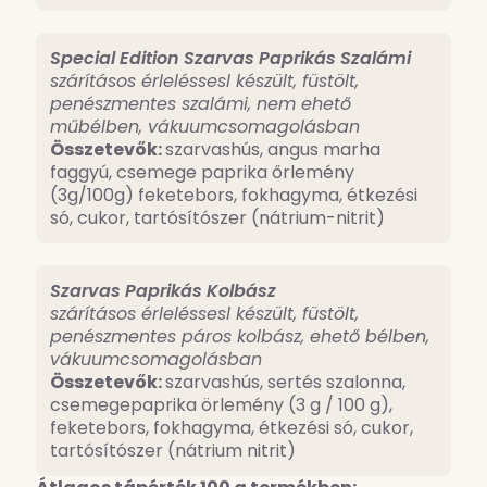
Special Edition Szarvas Paprikás Szalámi
szárításos érleléssesl készült, füstölt,
penészmentes szalámi, nem ehető
műbélben, vákuumcsomagolásban
Összetevők:
szarvashús, angus marha
faggyú, csemege paprika őrlemény
(3g/100g) feketebors, fokhagyma, étkezési
só, cukor, tartósítószer (nátrium-nitrit)
Szarvas Paprikás Kolbász
szárításos érleléssesl készült, füstölt,
penészmentes páros kolbász, ehető bélben,
vákuumcsomagolásban
Összetevők:
szarvashús, sertés szalonna,
csemegepaprika örlemény (3 g / 100 g),
feketebors, fokhagyma, étkezési só, cukor,
tartósítószer (nátrium nitrit)