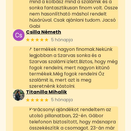
mind a kolbász mind a szalámik és a
sonka fantasztikusan finom volt. Össze
nem hasonlítható máshol rendelt
húsárúval. Csak ajánlani tudom. Jacsó
Gabi
Csilla Németh
★★★★★
5 hónapja
A termékek nagyon finomak.Nekünk
legjobban a Szarvas sonka és a
Szarvas szalámi izlett.Biztos, hogy még
fogok rendelni, mert nagyon kitűnő
termékek.Még fogok rendelni Őz
szalámit is, mert azt is meg
szeretnénk kóstolni.
Titanilla Mihalik
★★★★★
5 hónapja
Karácsonyi ajándékot rendeltem az
utolsó pillanatban, 22-én. Gábor
telefonon biztosított, hogy másnapra
összekészítik a csomagot. 23-án már