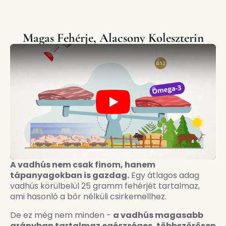
Magas Fehérje, Alacsony Koleszterin
Play
A vadhús nem csak finom, hanem
tápanyagokban is gazdag.
Egy átlagos adag
vadhús körülbelül 25 gramm fehérjét tartalmaz,
ami hasonló a bőr nélküli csirkemellhez.
De ez még nem minden -
a vadhús magasabb
arányban tartalmaz egészséges, többszörösen