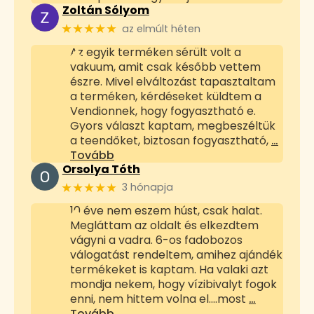
Zoltán Sólyom
★★★★★
az elmúlt héten
Az egyik terméken sérült volt a
vakuum, amit csak később vettem
észre. Mivel elváltozást tapasztaltam
a terméken, kérdéseket küldtem a
Vendionnek, hogy fogyasztható e.
Gyors választ kaptam, megbeszéltük
a teendőket, biztosan fogyasztható,
…
Tovább
Orsolya Tóth
★★★★★
3 hónapja
10 éve nem eszem húst, csak halat.
Megláttam az oldalt és elkezdtem
vágyni a vadra. 6-os fadobozos
válogatást rendeltem, amihez ajándék
termékeket is kaptam. Ha valaki azt
mondja nekem, hogy vízibivalyt fogok
enni, nem hittem volna el....most
…
Tovább