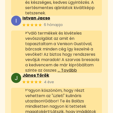
és készséges, kedves ügyintézés. A
sertésmentes ajánlatok kiváltképp
tetszenek.
Istvan Jacso
★★★★★
6 hónapja
Kiváló termékek és kivételes
vevőszolgálat az amit én
tapasztaltam a Venison Gustóval,
bárcsak minden cég így kezelné a
vevőket! Az biztos hogy rendszeres
vevőjük maradok! A szarvas bresaola
a kedvencem de már kipróbáltam
szinte az összes
… Tovább
János Török
★★★★★
4 éve
Nagyon köszönöm, hogy részt
vehettem az "üzleti" kulináris
utazáson!Gábor! Te és Balázs
mindketten nagyon ki tettetek
magatokért!Látszik, hogy imádjátok