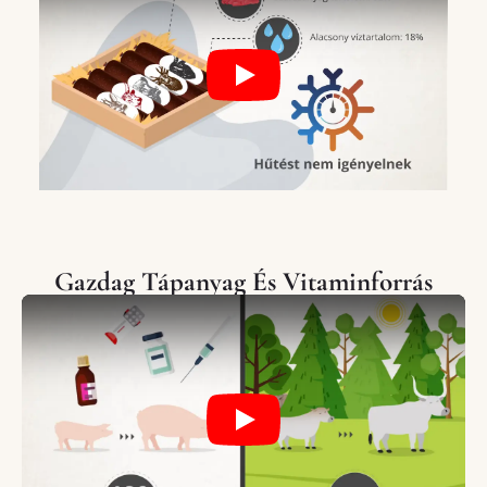
Play
Gazdag Tápanyag És Vitaminforrás
Play