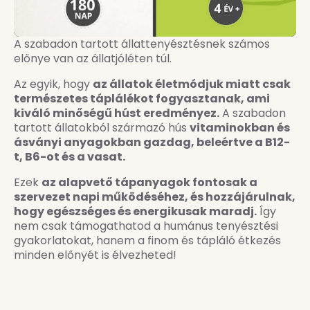
A szabadon tartott állattenyésztésnek számos
előnye van az állatjóléten túl.
Az egyik, hogy
az állatok életmódjuk miatt csak
természetes táplálékot fogyasztanak, ami
kiváló minőségű húst eredményez.
A szabadon
tartott állatokból származó hús
vitaminokban és
ásványi anyagokban gazdag, beleértve a B12-
t, B6-ot és a vasat.
Ezek
az alapvető tápanyagok fontosak a
szervezet napi működéséhez, és hozzájárulnak,
hogy egészséges és energikusak maradj.
Így
nem csak támogathatod a humánus tenyésztési
gyakorlatokat, hanem a finom és tápláló étkezés
minden előnyét is élvezheted!