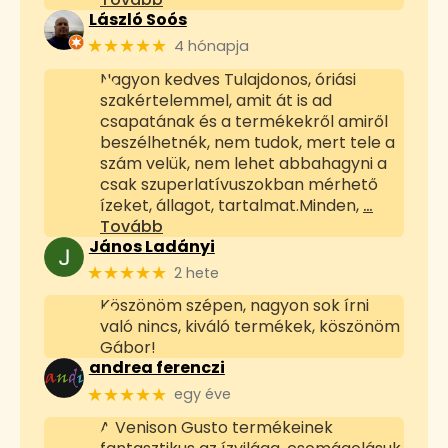
László Soós
★★★★★
4 hónapja
Nagyon kedves Tulajdonos, óriási
szakértelemmel, amit át is ad
csapatának és a termékekről amiről
beszélhetnék, nem tudok, mert tele a
szám velük, nem lehet abbahagyni a
csak szuperlatívuszokban mérhető
ízeket, állagot, tartalmat.Minden,
…
Tovább
János Ladányi
★★★★★
2 hete
Köszönöm szépen, nagyon sok írni
való nincs, kiváló termékek, köszönöm
Gábor!
andrea ferenczi
★★★★★
egy éve
A Venison Gusto termékeinek