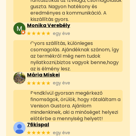
fantasztikus az ízvilága, csomágolásuk
guszta. Nagyon hatékony és
eredményes a kommunikáció. A
kiszállítás gyors.
Monika Verebély
★★★★★
egy éve
Gyors szállítás, különleges
csomagolás. Ajándéknak szánom, így
az termékről még nem tudok
nyilatkozni,biztos vagyok benne,hogy
az is élmény lesz.
Mária Miskei
★★★★★
egy éve
Rendkívül gyorsan megérkező
finomságok, örülök, hogy rátaláltam a
Venison Gustora. Ajánlom
mindenkinek, aki a minőséget helyezi
előtérbe a mennyiség helyett!
76kispal
★★★★★
egy éve