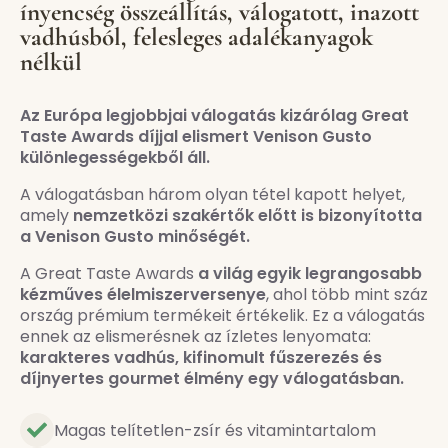
ínyencség összeállítás, válogatott, inazott
vadhúsból, felesleges adalékanyagok
nélkül
Az Európa legjobbjai válogatás kizárólag Great
Taste Awards díjjal elismert Venison Gusto
különlegességekből áll.
A válogatásban három olyan tétel kapott helyet,
amely
nemzetközi szakértők előtt is bizonyította
a Venison Gusto minőségét.
A Great Taste Awards
a világ egyik legrangosabb
kézműves élelmiszerversenye
, ahol több mint száz
ország prémium termékeit értékelik. Ez a válogatás
ennek az elismerésnek az ízletes lenyomata:
karakteres vadhús, kifinomult fűszerezés és
díjnyertes gourmet élmény egy válogatásban.
Magas telítetlen-zsír és vitamintartalom