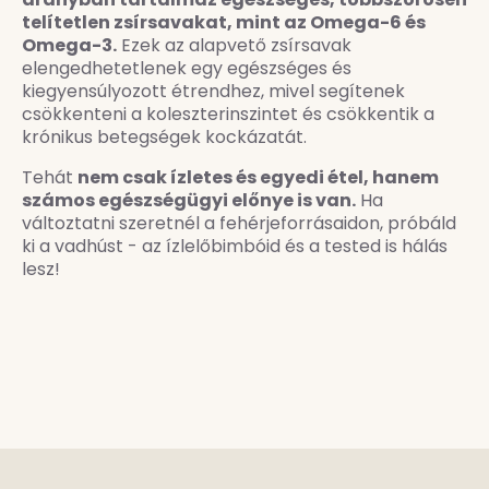
telítetlen zsírsavakat, mint az Omega-6 és
Omega-3.
Ezek az alapvető zsírsavak
elengedhetetlenek egy egészséges és
kiegyensúlyozott étrendhez, mivel segítenek
csökkenteni a koleszterinszintet és csökkentik a
krónikus betegségek kockázatát.
Tehát
nem csak ízletes és egyedi étel, hanem
számos egészségügyi előnye is van.
Ha
változtatni szeretnél a fehérjeforrásaidon, próbáld
ki a vadhúst - az ízlelőbimbóid és a tested is hálás
lesz!