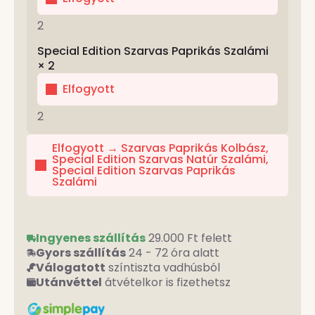
2
Special Edition Szarvas Paprikás Szalámi
× 2
Elfogyott
2
Elfogyott → Szarvas Paprikás Kolbász,
Special Edition Szarvas Natúr Szalámi,
Special Edition Szarvas Paprikás
Szalámi
Ingyenes szállítás
29.000 Ft felett
Gyors szállítás
24 - 72 óra alatt
Válogatott
színtiszta vadhúsból
Utánvéttel
átvételkor is fizethetsz