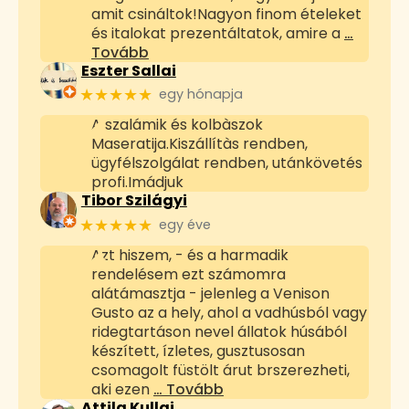
amit csináltok!Nagyon finom ételeket
és italokat prezentáltatok, amire a
…
Tovább
Eszter Sallai
★★★★★
egy hónapja
A szalámik és kolbàszok
Maseratija.Kiszállítàs rendben,
ügyfélszolgálat rendben, utánkövetés
profi.Imádjuk
Tibor Szilágyi
★★★★★
egy éve
Azt hiszem, - és a harmadik
rendelésem ezt számomra
alátámasztja - jelenleg a Venison
Gusto az a hely, ahol a vadhúsból vagy
ridegtartáson nevel állatok húsából
készített, ízletes, gusztusosan
csomagolt füstölt árut brszerezheti,
aki ezen
… Tovább
Attila Kullai