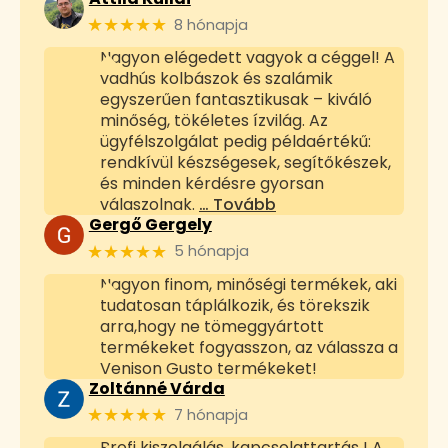
★★★★★
8 hónapja
Nagyon elégedett vagyok a céggel! A
vadhús kolbászok és szalámik
egyszerűen fantasztikusak – kiváló
minőség, tökéletes ízvilág. Az
ügyfélszolgálat pedig példaértékű:
rendkívül készségesek, segítőkészek,
és minden kérdésre gyorsan
válaszolnak.
… Tovább
Gergő Gergely
★★★★★
5 hónapja
Nagyon finom, minőségi termékek, aki
tudatosan táplálkozik, és törekszik
arra,hogy ne tömeggyártott
termékeket fogyasszon, az válassza a
Venison Gusto termékeket!
Zoltánné Várda
★★★★★
7 hónapja
Profi kiszolgálás, kapcsolattartás ! A