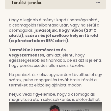
Tárolási javaslat
Hogy a legjobb élményt kapd finomságainktól,
a csomagolás felbontása után, vagy ha sérül a
csomagolás,
javasoljuk, hogy hűvös (20°C
alatti), száraz és jól szellőző helyen tárold
(a páratartalom 65% alatt).
Termékünk természetes és
vegyszermentes,
ami azt jelenti, hogy
egészségesebb és finomabb, de ez azt is jelenti,
hogy penészesedés ellen sincs kezelve.
Ha penészt észlelsz, egyszerűen távolítsd el egy
száraz, puha ronggyal és továbbra is tárold a
terméket az előzőleg ajánlott módon.
Kérjük, vedd figyelembe, hogy a csomagolás
megnyitása után súlycsökkenés is előfordulhat.