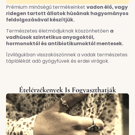
Prémium minőségű termékeinket
vadon élő, vagy
ridegen tartott állatok húsának hagyományos
feldolgozásával készítjük.
Természetes életmódjuknak köszönhetően
a
vadhúsok szintetikus anyagoktól,
hormonoktól és antibiotikumoktól mentesek.
Ízvilágukban visszaköszönnek a vadak természetes
táplálékát adó gyógyfüvek és erdei virágok.
Ételérzékenyek Is Fogyaszthatják