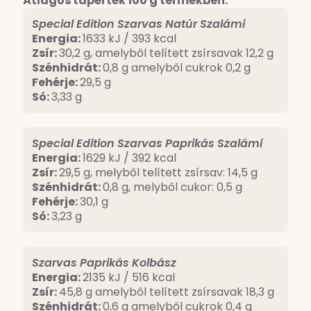
Átlagos tápérték 100 g termékben:
Special Edition Szarvas Natúr Szalámi
Energia:
1633 kJ / 393 kcal
Zsír:
30,2 g, amelyből telített zsírsavak 12,2 g
Szénhidrát:
0,8 g amelyből cukrok 0,2 g
Fehérje:
29,5 g
Só:
3,33 g
Special Edition Szarvas Paprikás Szalámi
Energia:
1629 kJ / 392 kcal
Zsír:
29,5 g, melyből telített zsírsav: 14,5 g
Szénhidrát:
0,8 g, melyből cukor: 0,5 g
Fehérje:
30,1 g
Só:
3,23 g
Szarvas Paprikás Kolbász
Energia:
2135 kJ / 516 kcal
Zsír:
45,8 g amelyből telített zsírsavak 18,3 g
Szénhidrát:
0,6 g amelyből cukrok 0,4 g