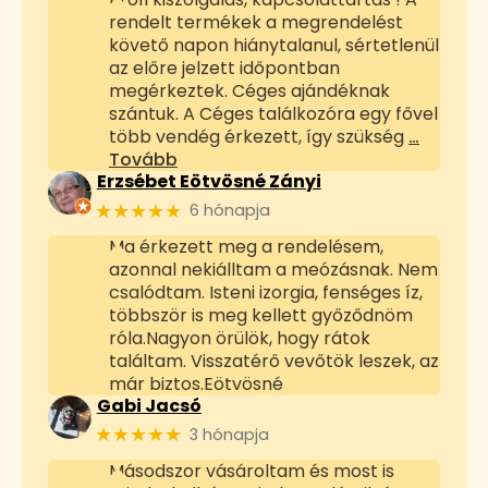
rendelt termékek a megrendelést
követő napon hiánytalanul, sértetlenül
az előre jelzett időpontban
megérkeztek. Céges ajándéknak
szántuk. A Céges találkozóra egy fővel
több vendég érkezett, így szükség
…
Tovább
Erzsébet Eötvösné Zányi
★★★★★
6 hónapja
Ma érkezett meg a rendelésem,
azonnal nekiálltam a meózásnak. Nem
csalódtam. Isteni izorgia, fenséges íz,
többször is meg kellett győződnöm
róla.Nagyon örülök, hogy rátok
találtam. Visszatérő vevőtök leszek, az
már biztos.Eötvösné
Gabi Jacsó
★★★★★
3 hónapja
Másodszor vásároltam és most is