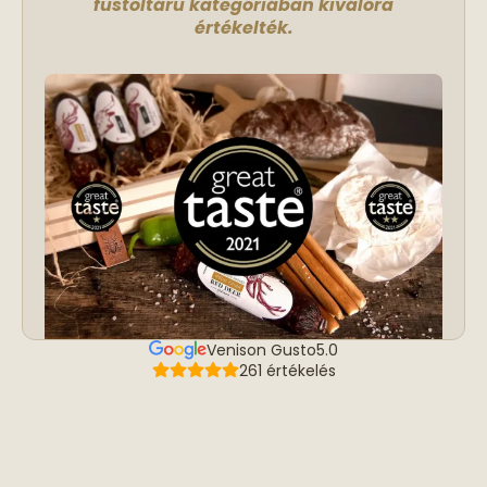
füstöltáru kategóriában kiválóra
értékelték.
Venison Gusto
5.0
261 értékelés