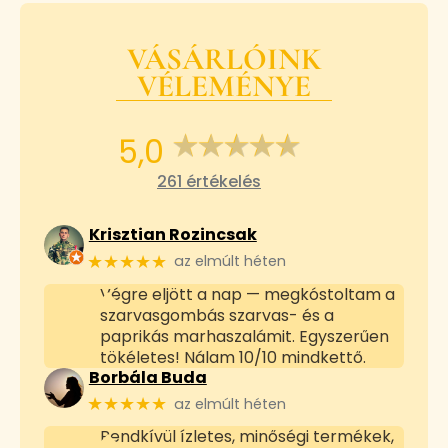
VÁSÁRLÓINK
VÉLEMÉNYE
5,0
261 értékelés
Krisztian Rozincsak
★★★★★
az elmúlt héten
Végre eljött a nap — megkóstoltam a
szarvasgombás szarvas- és a
paprikás marhaszalámit. Egyszerűen
tökéletes! Nálam 10/10 mindkettő.
Borbála Buda
★★★★★
az elmúlt héten
Rendkívül ízletes, minőségi termékek,