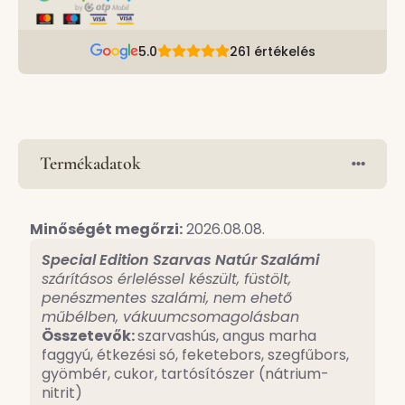
5.0
261 értékelés
Termékadatok
Minőségét megőrzi:
2026.08.08.
Special Edition Szarvas Natúr Szalámi
szárításos érleléssel készült, füstölt,
penészmentes szalámi, nem ehető
műbélben, vákuumcsomagolásban
Összetevők:
szarvashús, angus marha
faggyú, étkezési só, feketebors, szegfűbors,
gyömbér, cukor, tartósítószer (nátrium-
nitrit)