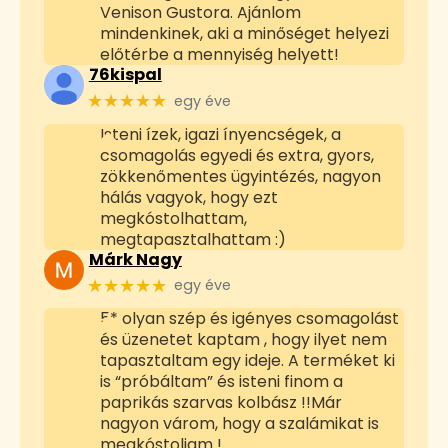
Venison Gustora. Ajánlom
mindenkinek, aki a minőséget helyezi
előtérbe a mennyiség helyett!
76kispal
★★★★★
egy éve
Isteni ízek, igazi ínyencségek, a
csomagolás egyedi és extra, gyors,
zökkenőmentes ügyintézés, nagyon
hálás vagyok, hogy ezt
megkóstolhattam,
megtapasztalhattam :)
Márk Nagy
★★★★★
egy éve
5* olyan szép és igényes csomagolást
és üzenetet kaptam , hogy ilyet nem
tapasztaltam egy ideje. A terméket ki
is “próbáltam” és isteni finom a
paprikás szarvas kolbász !!Már
nagyon várom, hogy a szalámikat is
megkóstoljam !