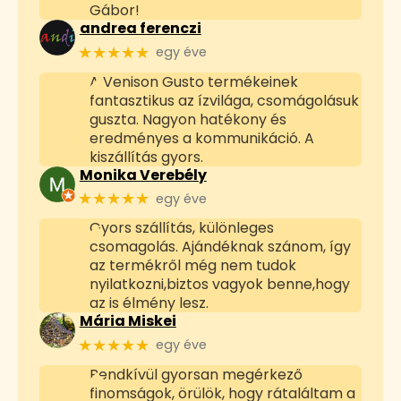
Gábor!
andrea ferenczi
★★★★★
egy éve
A Venison Gusto termékeinek
fantasztikus az ízvilága, csomágolásuk
guszta. Nagyon hatékony és
eredményes a kommunikáció. A
kiszállítás gyors.
Monika Verebély
★★★★★
egy éve
Gyors szállítás, különleges
csomagolás. Ajándéknak szánom, így
az termékről még nem tudok
nyilatkozni,biztos vagyok benne,hogy
az is élmény lesz.
Mária Miskei
★★★★★
egy éve
Rendkívül gyorsan megérkező
finomságok, örülök, hogy rátaláltam a