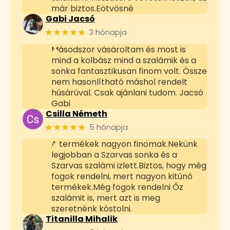
már biztos.Eötvösné
Gabi Jacsó
★★★★★
3 hónapja
Másodszor vásároltam és most is
mind a kolbász mind a szalámik és a
sonka fantasztikusan finom volt. Össze
nem hasonlítható máshol rendelt
húsárúval. Csak ajánlani tudom. Jacsó
Gabi
Csilla Németh
★★★★★
5 hónapja
A termékek nagyon finomak.Nekünk
legjobban a Szarvas sonka és a
Szarvas szalámi izlett.Biztos, hogy még
fogok rendelni, mert nagyon kitűnő
termékek.Még fogok rendelni Őz
szalámit is, mert azt is meg
szeretnénk kóstolni.
Titanilla Mihalik