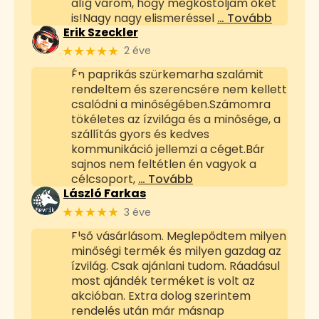
alíg várom, hogy megkóstoljam őket
is!Nagy nagy elismeréssel
… Tovább
Erik Szeckler
★★★★★
2 éve
Én paprikás szürkemarha szalámit
rendeltem és szerencsére nem kellett
csalódni a minőségében.Számomra
tökéletes az ízvilága és a minősége, a
szállítás gyors és kedves
kommunikáció jellemzi a céget.Bár
sajnos nem feltétlen én vagyok a
célcsoport,
… Tovább
László Farkas
★★★★★
3 éve
Első vásárlásom. Meglepődtem milyen
minőségi termék és milyen gazdag az
ízvilág. Csak ajánlani tudom. Ráadásul
most ajándék terméket is volt az
akcióban. Extra dolog szerintem
rendelés után már másnap