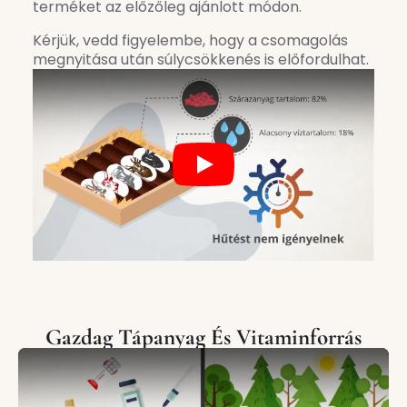
terméket az előzőleg ajánlott módon.
Kérjük, vedd figyelembe, hogy a csomagolás
megnyitása után súlycsökkenés is előfordulhat.
Play
Gazdag Tápanyag És Vitaminforrás