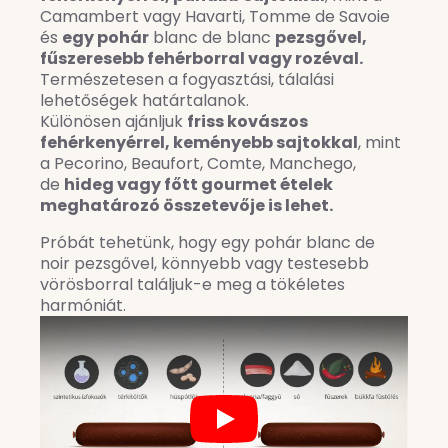
Camambert vagy Havarti, Tomme de Savoie
és
egy pohár
blanc de blanc
pezsgővel,
fűszeresebb fehérborral vagy rozéval.
Természetesen a fogyasztási, tálalási
lehetőségek határtalanok.
Különösen ajánljuk
friss kovászos
fehérkenyérrel, keményebb sajtokkal
, mint
a Pecorino, Beaufort, Comte, Manchego,
de
hideg vagy főtt gourmet ételek
meghatározó összetevője is lehet.
Próbát tehetünk, hogy egy pohár blanc de
noir pezsgővel, könnyebb vagy testesebb
vörösborral találjuk-e meg a tökéletes
harmóniát.
Play