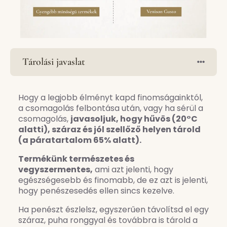
Tárolási javaslat
Hogy a legjobb élményt kapd finomságainktól,
a csomagolás felbontása után, vagy ha sérül a
csomagolás,
javasoljuk, hogy hűvös (20°C
alatti), száraz és jól szellőző helyen tárold
(a páratartalom 65% alatt).
Termékünk természetes és
vegyszermentes,
ami azt jelenti, hogy
egészségesebb és finomabb, de ez azt is jelenti,
hogy penészesedés ellen sincs kezelve.
Ha penészt észlelsz, egyszerűen távolítsd el egy
száraz, puha ronggyal és továbbra is tárold a