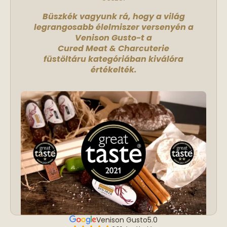
Büszkék vagyunk rá, hogy a világ
legrangosabb élelmiszer versenyén a
Venison Gusto-t a
Cured Meat & Charcuterie
füstöltáru kategóriában kiválóra
értékelték.
Venison Gusto
5.0