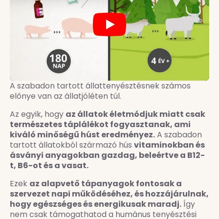
Play
A szabadon tartott állattenyésztésnek számos
előnye van az állatjóléten túl.
Az egyik, hogy
az állatok életmódjuk miatt csak
természetes táplálékot fogyasztanak, ami
kiváló minőségű húst eredményez.
A szabadon
tartott állatokból származó hús
vitaminokban és
ásványi anyagokban gazdag, beleértve a B12-
t, B6-ot és a vasat.
Ezek
az alapvető tápanyagok fontosak a
szervezet napi működéséhez, és hozzájárulnak,
hogy egészséges és energikusak maradj.
Így
nem csak támogathatod a humánus tenyésztési