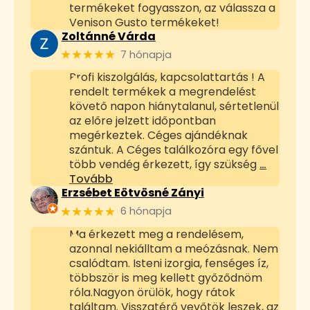
termékeket fogyasszon, az válassza a
Venison Gusto termékeket!
Zoltánné Várda
★★★★★
7 hónapja
Profi kiszolgálás, kapcsolattartás ! A
rendelt termékek a megrendelést
követő napon hiánytalanul, sértetlenül
az előre jelzett időpontban
megérkeztek. Céges ajándéknak
szántuk. A Céges találkozóra egy fővel
több vendég érkezett, így szükség
…
Tovább
Erzsébet Eötvösné Zányi
★★★★★
6 hónapja
Ma érkezett meg a rendelésem,
azonnal nekiálltam a meózásnak. Nem
csalódtam. Isteni izorgia, fenséges íz,
többször is meg kellett győződnöm
róla.Nagyon örülök, hogy rátok
találtam. Visszatérő vevőtök leszek, az