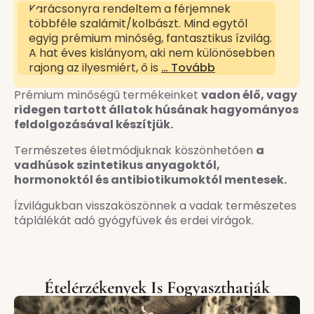
Karácsonyra rendeltem a férjemnek
többféle szalámit/kolbászt. Mind egytől
egyig prémium minőség, fantasztikus ízvilág.
A hat éves kislányom, aki nem különösebben
rajong az ilyesmiért, ő is
… Tovább
Prémium minőségű termékeinket
vadon élő, vagy
ridegen tartott állatok húsának hagyományos
feldolgozásával készítjük.
Természetes életmódjuknak köszönhetően
a
vadhúsok szintetikus anyagoktól,
hormonoktól és antibiotikumoktól mentesek.
Ízvilágukban visszaköszönnek a vadak természetes
táplálékát adó gyógyfüvek és erdei virágok.
Ételérzékenyek Is Fogyaszthatják