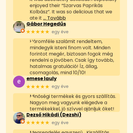
enjoyed their “Szarvas Paprikás
Kolbász”. It was so delicious that we
ate it
… Tovább
Gábor Hegedűs
★★★★★
egy éve
Háromféle szalámit rendeltem,
mindegyik isteni finom volt. Minden
forintot megér, biztosan fogok még
rendelni a jövőben. Csak így tovább,
hatalmas gratuláció! Íz, állag,
csomagolás, mind 10/10!
emese lauly
★★★★★
egy éve
Minőségi termékek és gyors szállítás.
Nagyon meg vagyunk elégedve a
termékekkel, jó szívvel ajánljuk őket!
Dezső Hikádi (Dezshi)
★★★★★
egy éve
Megrendelés egyszerű... Kiszállítás