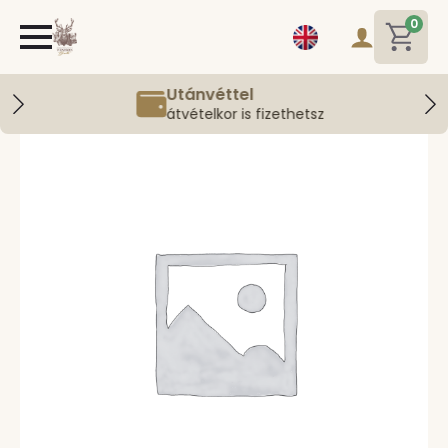
0
Utánvéttel
átvételkor is fizethetsz