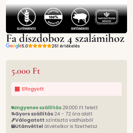
Fa díszdoboz 4 szalámihoz
5.0
261 értékelés
5.000
Ft
Elfogyott
Ingyenes szállítás
29.000 Ft felett
Gyors szállítás
24 - 72 óra alatt
Válogatott
színtiszta vadhúsból
Utánvéttel
átvételkor is fizethetsz