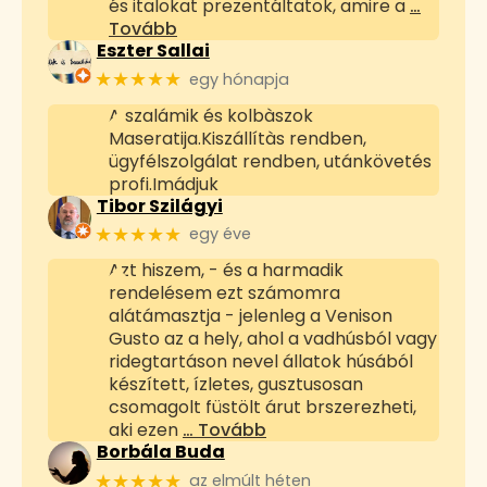
és italokat prezentáltatok, amire a
…
Tovább
Eszter Sallai
★★★★★
egy hónapja
A szalámik és kolbàszok
Maseratija.Kiszállítàs rendben,
ügyfélszolgálat rendben, utánkövetés
profi.Imádjuk
Tibor Szilágyi
★★★★★
egy éve
Azt hiszem, - és a harmadik
rendelésem ezt számomra
alátámasztja - jelenleg a Venison
Gusto az a hely, ahol a vadhúsból vagy
ridegtartáson nevel állatok húsából
készített, ízletes, gusztusosan
csomagolt füstölt árut brszerezheti,
aki ezen
… Tovább
Borbála Buda
★★★★★
az elmúlt héten