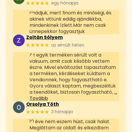
★★★★★
egy hónapja
Imádjuk, mert finom és minőségi, és
akinek vittünk eddig ajándékba,
mindenkinek ízlett.Már nem csak
ünnepekkor fogyasztjuk
Zoltán Sólyom
★★★★★
az elmúlt héten
Az egyik terméken sérült volt a
vakuum, amit csak később vettem
észre. Mivel elváltozást tapasztaltam
a terméken, kérdéseket küldtem a
Vendionnek, hogy fogyasztható e.
Gyors választ kaptam, megbeszéltük
a teendőket, biztosan fogyasztható,
…
Tovább
Orsolya Tóth
★★★★★
3 hónapja
10 éve nem eszem húst, csak halat.
Megláttam az oldalt és elkezdtem