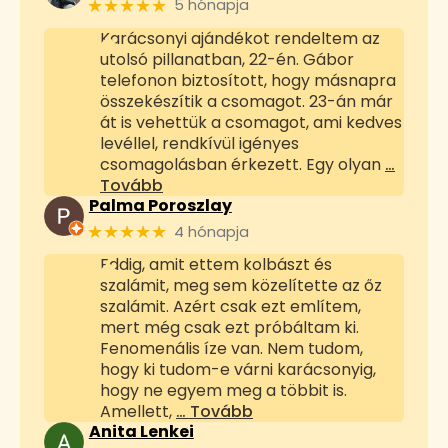
★★★★★
5 hónapja
Karácsonyi ajándékot rendeltem az
utolsó pillanatban, 22-én. Gábor
telefonon biztosított, hogy másnapra
összekészítik a csomagot. 23-án már
át is vehettük a csomagot, ami kedves
levéllel, rendkívül igényes
csomagolásban érkezett. Egy olyan
…
Tovább
Palma Poroszlay
★★★★★
4 hónapja
Eddig, amit ettem kolbászt és
szalámit, meg sem közelítette az őz
szalámit. Azért csak ezt említem,
mert még csak ezt próbáltam ki.
Fenomenális íze van. Nem tudom,
hogy ki tudom-e várni karácsonyig,
hogy ne egyem meg a többit is.
Amellett,
… Tovább
Anita Lenkei