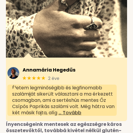
Annamária Hegedűs
★★★★★
2 éve
Életem legminőségibb és legfinomabb
szalámiját sikerült választani a ma érkezett
csomagban, ami a sertéshús mentes Őz
Csípős Paprikás szalámi volt. Még hátra van
két másik fajta, alíg
… Tovább
Ínyencségeink mentesek az egészségre káros
összetevőktől, továbbá kivétel nélkül glutén-