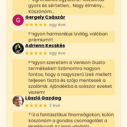
gyors és sértetlen... Nagy élmény...
Köszönöm...
Gergely Császár
★★★★★
egy éve
Nagyon harmonikus ízvilág, valóban
prémium!!!
Adrienn Kecskés
★★★★★
egy éve
Nagyon szeretem a Venison Gusto
termékeket! Számomra nagyon
fontos, hogy a nagyszerű ízek mellett
teljesen tiszta és szója mentesek a
szalámik. Ajándékba is sokszor ezeket
viszem!
László Gazdag
★★★★★
2 éve
Túl a fantasztikus finomságokon, külön
köszönöm a gondos csomagolást a
jégakkuval! Az igazi vásárlói