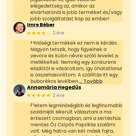
elégedettség az, amikor az
elvárhatónál is jobb terméket és/vagy
jobb szolgáltatást kap az ember!
Imre Béber
★★★★
☆
2 éve
Minőségi termékek ez nem is kérdés.
Nagyon tetszik, hogy figyelnek a
vevőre és külön névre szóló levelet is
mellékeltek. Nemrég egy konkurens
eladótól is vásároltam, így óhatatlanul
is összehasonlítom. A szállítás itt egy
buborékos levélben
… Tovább
Annamária Hegedűs
★★★★★
2 éve
Életem legminőségibb és legfinomabb
szalámiját sikerült választani a ma
érkezett csomagban, ami a sertéshús
mentes Őz Csípős Paprikás szalámi
volt. Még hátra van két másik fajta,