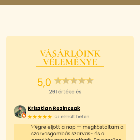
VÁSÁRLÓINK
VÉLEMÉNYE
5,0
261 értékelés
Krisztian Rozincsak
★★★★★
az elmúlt héten
Végre eljött a nap — megkóstoltam a
szarvasgombás szarvas- és a