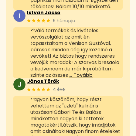
paprikás marhaszalámit. Egyszerűen
tökéletes! Nálam 10/10 mindkettő.
Istvan Jacso
★★★★★
6 hónapja
Kiváló termékek és kivételes
vevőszolgálat az amit én
tapasztaltam a Venison Gustóval,
bárcsak minden cég így kezelné a
vevőket! Az biztos hogy rendszeres
vevőjük maradok! A szarvas bresaola
a kedvencem de már kipróbáltam
szinte az összes
… Tovább
János Török
★★★★★
4 éve
Nagyon köszönöm, hogy részt
vehettem az "üzleti" kulináris
utazáson!Gábor! Te és Balázs
mindketten nagyon ki tettetek
magatokért!Látszik, hogy imádjátok
amit csináltok!Nagyon finom ételeket