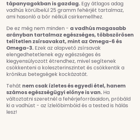
tápanyagokban is gazdag.
Egy átlagos adag
vadhús körülbelül 25 gramm fehérjét tartalmaz,
ami hasonló a bőr nélküli csirkemellhez.
De ez még nem minden -
a vadhús magasabb
arányban tartalmaz egészséges, többszörösen
telítetlen zsírsavakat, mint az Omega-6 és
Omega-3.
Ezek az alapvető zsírsavak
elengedhetetlenek egy egészséges és
kiegyensúlyozott étrendhez, mivel segítenek
csökkenteni a koleszterinszintet és csökkentik a
krónikus betegségek kockázatát.
Tehát
nem csak ízletes és egyedi étel, hanem
számos egészségügyi előnye is van.
Ha
változtatni szeretnél a fehérjeforrásaidon, próbáld
ki a vadhúst - az ízlelőbimbóid és a tested is hálás
lesz!