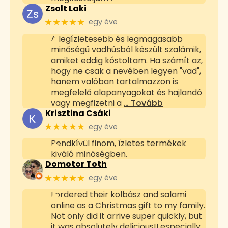
Zsolt Laki
★★★★★
egy éve
A legízletesebb és legmagasabb
minőségű vadhúsból készült szalámik,
amiket eddig kóstoltam. Ha számít az,
hogy ne csak a nevében legyen "vad",
hanem valóban tartalmazzon is
megfelelő alapanyagokat és hajlandó
vagy megfizetni a
… Tovább
Krisztina Csáki
★★★★★
egy éve
Rendkívül finom, ízletes termékek
kiváló minőségben.
Domotor Toth
★★★★★
egy éve
I ordered their kolbász and salami
online as a Christmas gift to my family.
Not only did it arrive super quickly, but
it was absolutely delicious!I especially