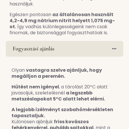
használjuk.
Egészen pontosan
az általánosan használt
4,2-4,9 mg nátrium nitrit helyett 1,075 mg-
ot.
Így vadhús különlegességeink nem csak
finomak, de biztonsággal fogyaszthatóak is.
Fogyasztási ajánlás
Olyan
vastagra szelve ajánljuk, hogy
megálljon a peremén.
Hűtést nem igényel
, a tárolást 20ºC alatt
javasoljuk, szeletelésnél
a legszebb
metszéslapokat 5ºC alatt lehet elérni.
A legjobb ízélményt szobahőmérsékleten
tapasztaljuk.
Különösen ajánljuk
friss kovászos
fehérkenyérrel, puhább sajtokkal
, mint a