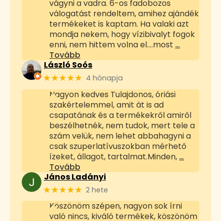
vágyni a vadra. 6-os fadobozos
válogatást rendeltem, amihez ajándék
termékeket is kaptam. Ha valaki azt
mondja nekem, hogy vízibivalyt fogok
enni, nem hittem volna el....most
…
Tovább
László Soós
★★★★★
4 hónapja
Nagyon kedves Tulajdonos, óriási
szakértelemmel, amit át is ad
csapatának és a termékekről amiről
beszélhetnék, nem tudok, mert tele a
szám velük, nem lehet abbahagyni a
csak szuperlatívuszokban mérhető
ízeket, állagot, tartalmat.Minden,
…
Tovább
János Ladányi
★★★★★
2 hete
Köszönöm szépen, nagyon sok írni
való nincs, kiváló termékek, köszönöm