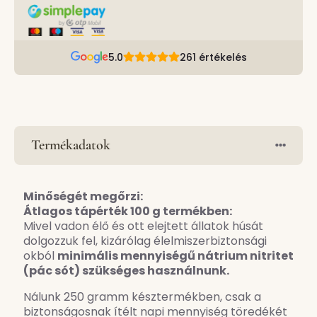
5.0
261 értékelés
Termékadatok
Minőségét megőrzi:
Átlagos tápérték 100 g termékben:
Mivel vadon élő és ott elejtett állatok húsát
dolgozzuk fel, kizárólag élelmiszerbiztonsági
okból
minimális mennyiségű nátrium nitritet
(pác sót) szükséges használnunk.
Nálunk 250 gramm késztermékben, csak a
biztonságosnak ítélt napi mennyiség töredékét