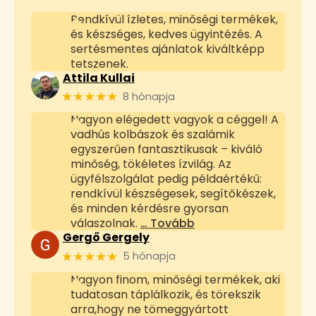
Rendkívül ízletes, minőségi termékek,
és készséges, kedves ügyintézés. A
sertésmentes ajánlatok kiváltképp
tetszenek.
Attila Kullai
★★★★★
8 hónapja
Nagyon elégedett vagyok a céggel! A
vadhús kolbászok és szalámik
egyszerűen fantasztikusak – kiváló
minőség, tökéletes ízvilág. Az
ügyfélszolgálat pedig példaértékű:
rendkívül készségesek, segítőkészek,
és minden kérdésre gyorsan
válaszolnak.
… Tovább
Gergő Gergely
★★★★★
5 hónapja
Nagyon finom, minőségi termékek, aki
tudatosan táplálkozik, és törekszik
arra,hogy ne tömeggyártott